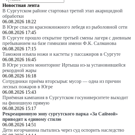
Новостная лента
В Сургутском районе стартовал третий этап акарицидной
обработки
06.08.2026 18:22
В Югре спасли краснокнижного лебедя из рыболовной сети
06.08.2026 17:45
В Сургуте прошло открытие третьей смены лагеря с дневным
пребыванием на базе гимназии имени Ф.К. Салманова
06.08.2026 17:15
Таможня изъяла ножи и кастеты у пассажиров в Сургуте
06.08.2026 16:45
В Югре усилен мониторинг Иртыша из-за установившейся
рекордной жары
06.08.2026 16:18
Сотрудники приёма вторсырья: мусор — одна из причин
лесных пожаров в Югре
06.08.2026 15:43
Приёмная кампания в Сургутском госуниверситете выходит
на финишную прямую
06.08.2026 15:17
Рекреационную зону сургутского парка «За Саймой»
приводят к единому стилю
06.08.2026 14:51
Дети югорчанина пытались через суд оспорить наследство