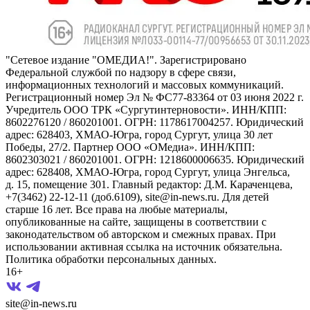
"Сетевое издание "ОМЕДИА!". Зарегистрировано
Федеральной службой по надзору в сфере связи,
информационных технологий и массовых коммуникаций.
Регистрационный номер Эл № ФС77-83364 от 03 июня 2022 г.
Учредитель ООО ТРК «Сургутинтерновости». ИНН/КПП:
8602276120 / 860201001. ОГРН: 1178617004257. Юридический
адрес: 628403, ХМАО-Югра, город Сургут, улица 30 лет
Победы, 27/2. Партнер ООО «ОМедиа». ИНН/КПП:
8602303021 / 860201001. ОГРН: 1218600006635. Юридический
адрес: 628408, ХМАО-Югра, город Сургут, улица Энгельса,
д. 15, помещение 301. Главный редактор: Д.М. Караченцева,
+7(3462) 22-12-11 (доб.6109), site@in-news.ru. Для детей
старше 16 лет. Все права на любые материалы,
опубликованные на сайте, защищены в соответствии с
законодательством об авторском и смежных правах. При
использовании активная ссылка на источник обязательна.
Политика обработки персональных данных.
16+
site@in-news.ru