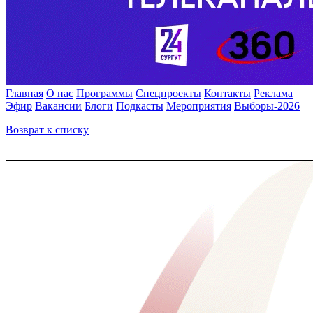
Главная
О нас
Программы
Спецпроекты
Контакты
Реклама
Эфир
Вакансии
Блоги
Подкасты
Мероприятия
Выборы-2026
Возврат к списку