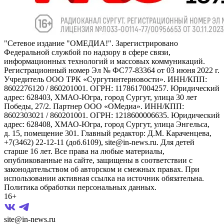
"Сетевое издание "ОМЕДИА!". Зарегистрировано
Федеральной службой по надзору в сфере связи,
информационных технологий и массовых коммуникаций.
Регистрационный номер Эл № ФС77-83364 от 03 июня 2022 г.
Учредитель ООО ТРК «Сургутинтерновости». ИНН/КПП:
8602276120 / 860201001. ОГРН: 1178617004257. Юридический
адрес: 628403, ХМАО-Югра, город Сургут, улица 30 лет
Победы, 27/2. Партнер ООО «ОМедиа». ИНН/КПП:
8602303021 / 860201001. ОГРН: 1218600006635. Юридический
адрес: 628408, ХМАО-Югра, город Сургут, улица Энгельса,
д. 15, помещение 301. Главный редактор: Д.М. Караченцева,
+7(3462) 22-12-11 (доб.6109), site@in-news.ru. Для детей
старше 16 лет. Все права на любые материалы,
опубликованные на сайте, защищены в соответствии с
законодательством об авторском и смежных правах. При
использовании активная ссылка на источник обязательна.
Политика обработки персональных данных.
16+
site@in-news.ru