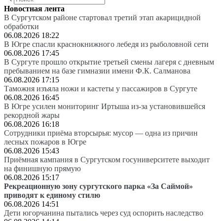
Новостная лента
В Сургутском районе стартовал третий этап акарицидной
обработки
06.08.2026 18:22
В Югре спасли краснокнижного лебедя из рыболовной сети
06.08.2026 17:45
В Сургуте прошло открытие третьей смены лагеря с дневным
пребыванием на базе гимназии имени Ф.К. Салманова
06.08.2026 17:15
Таможня изъяла ножи и кастеты у пассажиров в Сургуте
06.08.2026 16:45
В Югре усилен мониторинг Иртыша из-за установившейся
рекордной жары
06.08.2026 16:18
Сотрудники приёма вторсырья: мусор — одна из причин
лесных пожаров в Югре
06.08.2026 15:43
Приёмная кампания в Сургутском госуниверситете выходит
на финишную прямую
06.08.2026 15:17
Рекреационную зону сургутского парка «За Саймой»
приводят к единому стилю
06.08.2026 14:51
Дети югорчанина пытались через суд оспорить наследство