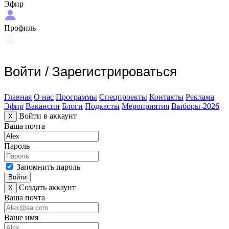
Эфир
Профиль
Войти
/
Зарегистрироваться
Главная
О нас
Программы
Спецпроекты
Контакты
Реклама
Эфир
Вакансии
Блоги
Подкасты
Мероприятия
Выборы-2026
Войти в аккаунт
X
Ваша почта
Пароль
Запомнить пароль
Войти
Создать аккаунт
X
Ваша почта
Ваше имя