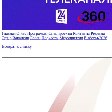
Главная
О нас
Программы
Спецпроекты
Контакты
Реклама
Эфир
Вакансии
Блоги
Подкасты
Мероприятия
Выборы-2026
Возврат к списку