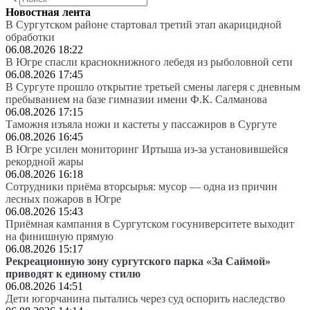
Новостная лента
В Сургутском районе стартовал третий этап акарицидной
обработки
06.08.2026 18:22
В Югре спасли краснокнижного лебедя из рыболовной сети
06.08.2026 17:45
В Сургуте прошло открытие третьей смены лагеря с дневным
пребыванием на базе гимназии имени Ф.К. Салманова
06.08.2026 17:15
Таможня изъяла ножи и кастеты у пассажиров в Сургуте
06.08.2026 16:45
В Югре усилен мониторинг Иртыша из-за установившейся
рекордной жары
06.08.2026 16:18
Сотрудники приёма вторсырья: мусор — одна из причин
лесных пожаров в Югре
06.08.2026 15:43
Приёмная кампания в Сургутском госуниверситете выходит
на финишную прямую
06.08.2026 15:17
Рекреационную зону сургутского парка «За Саймой»
приводят к единому стилю
06.08.2026 14:51
Дети югорчанина пытались через суд оспорить наследство