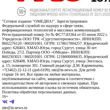
"Сетевое издание "ОМЕДИА!". Зарегистрировано
Федеральной службой по надзору в сфере связи,
информационных технологий и массовых коммуникаций.
Регистрационный номер Эл № ФС77-83364 от 03 июня 2022 г.
Учредитель ООО ТРК «Сургутинтерновости». ИНН/КПП:
8602276120 / 860201001. ОГРН: 1178617004257. Юридический
адрес: 628403, ХМАО-Югра, город Сургут, улица 30 лет
Победы, 27/2. Партнер ООО «ОМедиа». ИНН/КПП:
8602303021 / 860201001. ОГРН: 1218600006635. Юридический
адрес: 628408, ХМАО-Югра, город Сургут, улица Энгельса,
д. 15, помещение 301. Главный редактор: Д.М. Караченцева,
+7(3462) 22-12-11 (доб.6109), site@in-news.ru. Для детей
старше 16 лет. Все права на любые материалы,
опубликованные на сайте, защищены в соответствии с
законодательством об авторском и смежных правах. При
использовании активная ссылка на источник обязательна.
Политика обработки персональных данных.
16+
site@in-news.ru