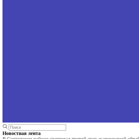
Новостная лента
В Сургутском районе стартовал третий этап акарицидной обра