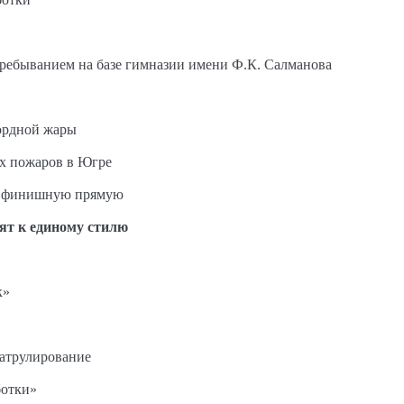
пребыванием на базе гимназии имени Ф.К. Салманова
ордной жары
ых пожаров в Югре
на финишную прямую
ят к единому стилю
к»
патрулирование
ботки»