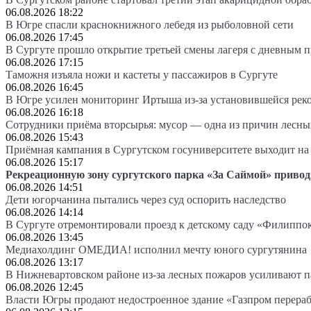
06.08.2026 18:22
В Югре спасли краснокнижного лебедя из рыболовной сети
06.08.2026 17:45
В Сургуте прошло открытие третьей смены лагеря с дневным 
06.08.2026 17:15
Таможня изъяла ножи и кастеты у пассажиров в Сургуте
06.08.2026 16:45
В Югре усилен мониторинг Иртыша из-за установившейся рек
06.08.2026 16:18
Сотрудники приёма вторсырья: мусор — одна из причин лесн
06.08.2026 15:43
Приёмная кампания в Сургутском госуниверситете выходит 
06.08.2026 15:17
Рекреационную зону сургутского парка «За Саймой» привод
06.08.2026 14:51
Дети югорчанина пытались через суд оспорить наследство
06.08.2026 14:14
В Сургуте отремонтировали проезд к детскому саду «Филиппо
06.08.2026 13:45
Медиахолдинг ОМЕДИА! исполнил мечту юного сургутянина
06.08.2026 13:17
В Нижневартовском районе из-за лесных пожаров усиливают 
06.08.2026 12:45
Власти Югры продают недостроенное здание «Газпром перера