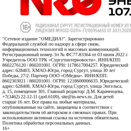
"Сетевое издание "ОМЕДИА!". Зарегистрировано
Федеральной службой по надзору в сфере связи,
информационных технологий и массовых коммуникаций.
Регистрационный номер Эл № ФС77-83364 от 03 июня 2022 г.
Учредитель ООО ТРК «Сургутинтерновости». ИНН/КПП:
8602276120 / 860201001. ОГРН: 1178617004257. Юридический
адрес: 628403, ХМАО-Югра, город Сургут, улица 30 лет
Победы, 27/2. Партнер ООО «ОМедиа». ИНН/КПП:
8602303021 / 860201001. ОГРН: 1218600006635. Юридический
адрес: 628408, ХМАО-Югра, город Сургут, улица Энгельса,
д. 15, помещение 301. Главный редактор: Д.М. Караченцева,
+7(3462) 22-12-11 (доб.6109), site@in-news.ru. Для детей
старше 16 лет. Все права на любые материалы,
опубликованные на сайте, защищены в соответствии с
законодательством об авторском и смежных правах. При
использовании активная ссылка на источник обязательна.
Политика обработки персональных данных.
16+