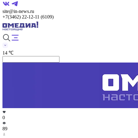
site@in-news.ru
+7(3462) 22-12-11 (6109)
14 ℃
0
89