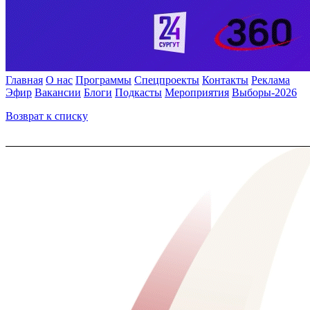
Главная
О нас
Программы
Спецпроекты
Контакты
Реклама
Эфир
Вакансии
Блоги
Подкасты
Мероприятия
Выборы-2026
Возврат к списку