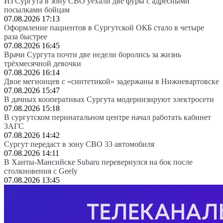
Из Сургута в зону СВО уехали две фуры с адресными
посылками бойцам
07.08.2026 17:13
Оформление пациентов в Сургутской ОКБ стало в четыре
раза быстрее
07.08.2026 16:45
Врачи Сургута почти две недели боролись за жизнь
трёхмесячной девочки
07.08.2026 16:14
Двое мегионцев с «синтетикой» задержаны в Нижневартовске
07.08.2026 15:47
В дачных кооперативах Сургута модернизируют электросети
07.08.2026 15:18
В сургутском перинатальном центре начал работать кабинет
ЗАГС
07.08.2026 14:42
Сургут передаст в зону СВО 33 автомобиля
07.08.2026 14:11
В Ханты-Мансийске Subaru перевернулся на бок после
столкновения с Geely
07.08.2026 13:45