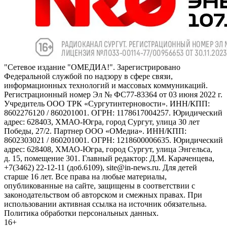
"Сетевое издание "ОМЕДИА!". Зарегистрировано
Федеральной службой по надзору в сфере связи,
информационных технологий и массовых коммуникаций.
Регистрационный номер Эл № ФС77-83364 от 03 июня 2022 г.
Учредитель ООО ТРК «Сургутинтерновости». ИНН/КПП:
8602276120 / 860201001. ОГРН: 1178617004257. Юридический
адрес: 628403, ХМАО-Югра, город Сургут, улица 30 лет
Победы, 27/2. Партнер ООО «ОМедиа». ИНН/КПП:
8602303021 / 860201001. ОГРН: 1218600006635. Юридический
адрес: 628408, ХМАО-Югра, город Сургут, улица Энгельса,
д. 15, помещение 301. Главный редактор: Д.М. Караченцева,
+7(3462) 22-12-11 (доб.6109), site@in-news.ru. Для детей
старше 16 лет. Все права на любые материалы,
опубликованные на сайте, защищены в соответствии с
законодательством об авторском и смежных правах. При
использовании активная ссылка на источник обязательна.
Политика обработки персональных данных.
16+