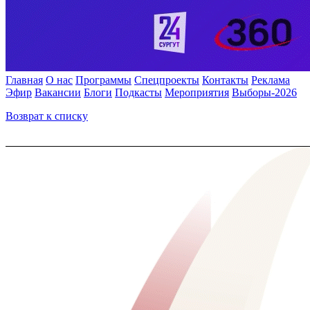
Главная
О нас
Программы
Спецпроекты
Контакты
Реклама
Эфир
Вакансии
Блоги
Подкасты
Мероприятия
Выборы-2026
Возврат к списку