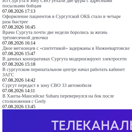
Из Сургута в зону СВО уехали две фуры с адресными
посылками бойцам
07.08.2026 17:13
Оформление пациентов в Сургутской ОКБ стало в четыре
раза быстрее
07.08.2026 16:45
Врачи Сургута почти две недели боролись за жизнь
трёхмесячной девочки
07.08.2026 16:14
Двое мегионцев с «синтетикой» задержаны в Нижневартовске
07.08.2026 15:47
В дачных кооперативах Сургута модернизируют электросети
07.08.2026 15:18
В сургутском перинатальном центре начал работать кабинет
ЗАГС
07.08.2026 14:42
Сургут передаст в зону СВО 33 автомобиля
07.08.2026 14:11
В Ханты-Мансийске Subaru перевернулся на бок после
столкновения с Geely
07.08.2026 13:45