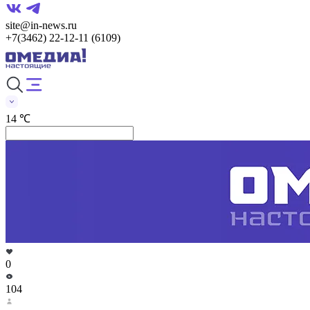
site@in-news.ru
+7(3462) 22-12-11 (6109)
14 ℃
0
104