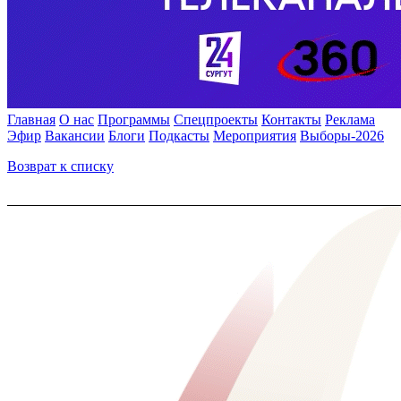
Главная
О нас
Программы
Спецпроекты
Контакты
Реклама
Эфир
Вакансии
Блоги
Подкасты
Мероприятия
Выборы-2026
Возврат к списку