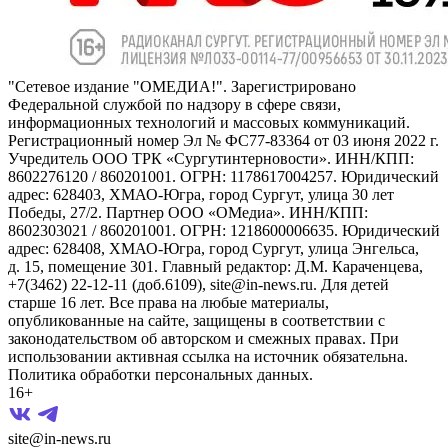
"Сетевое издание "ОМЕДИА!". Зарегистрировано
Федеральной службой по надзору в сфере связи,
информационных технологий и массовых коммуникаций.
Регистрационный номер Эл № ФС77-83364 от 03 июня 2022 г.
Учредитель ООО ТРК «Сургутинтерновости». ИНН/КПП:
8602276120 / 860201001. ОГРН: 1178617004257. Юридический
адрес: 628403, ХМАО-Югра, город Сургут, улица 30 лет
Победы, 27/2. Партнер ООО «ОМедиа». ИНН/КПП:
8602303021 / 860201001. ОГРН: 1218600006635. Юридический
адрес: 628408, ХМАО-Югра, город Сургут, улица Энгельса,
д. 15, помещение 301. Главный редактор: Д.М. Караченцева,
+7(3462) 22-12-11 (доб.6109), site@in-news.ru. Для детей
старше 16 лет. Все права на любые материалы,
опубликованные на сайте, защищены в соответствии с
законодательством об авторском и смежных правах. При
использовании активная ссылка на источник обязательна.
Политика обработки персональных данных.
16+
site@in-news.ru