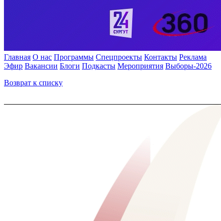
Главная
О нас
Программы
Спецпроекты
Контакты
Реклама
Эфир
Вакансии
Блоги
Подкасты
Мероприятия
Выборы-2026
Возврат к списку