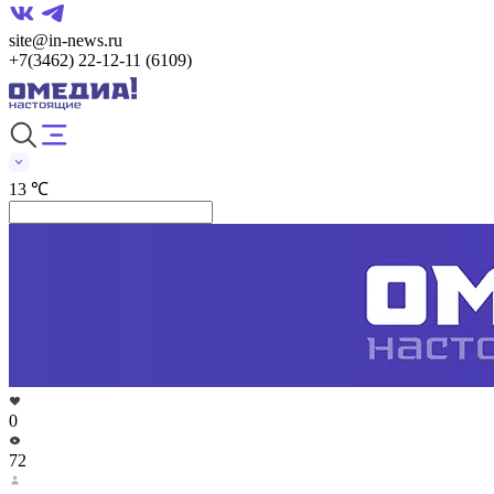
site@in-news.ru
+7(3462) 22-12-11 (6109)
13 ℃
0
72