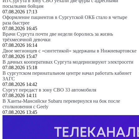
Из Сургута в зону СВО уехали две фуры с адресными
посылками бойцам
07.08.2026 17:13
Оформление пациентов в Сургутской ОКБ стало в четыре
раза быстрее
07.08.2026 16:45
Врачи Сургута почти две недели боролись за жизнь
трёхмесячной девочки
07.08.2026 16:14
Двое мегионцев с «синтетикой» задержаны в Нижневартовске
07.08.2026 15:47
В дачных кооперативах Сургута модернизируют электросети
07.08.2026 15:18
В сургутском перинатальном центре начал работать кабинет
ЗАГС
07.08.2026 14:42
Сургут передаст в зону СВО 33 автомобиля
07.08.2026 14:11
В Ханты-Мансийске Subaru перевернулся на бок после
столкновения с Geely
07.08.2026 13:45