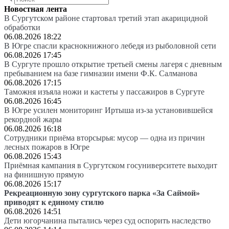
Новостная лента
В Сургутском районе стартовал третий этап акарицидной
обработки
06.08.2026 18:22
В Югре спасли краснокнижного лебедя из рыболовной сети
06.08.2026 17:45
В Сургуте прошло открытие третьей смены лагеря с дневным
пребыванием на базе гимназии имени Ф.К. Салманова
06.08.2026 17:15
Таможня изъяла ножи и кастеты у пассажиров в Сургуте
06.08.2026 16:45
В Югре усилен мониторинг Иртыша из-за установившейся
рекордной жары
06.08.2026 16:18
Сотрудники приёма вторсырья: мусор — одна из причин
лесных пожаров в Югре
06.08.2026 15:43
Приёмная кампания в Сургутском госуниверситете выходит
на финишную прямую
06.08.2026 15:17
Рекреационную зону сургутского парка «За Саймой»
приводят к единому стилю
06.08.2026 14:51
Дети югорчанина пытались через суд оспорить наследство