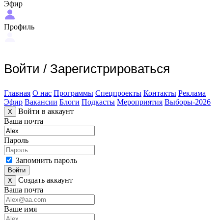
Эфир
Профиль
Войти
/
Зарегистрироваться
Главная
О нас
Программы
Спецпроекты
Контакты
Реклама
Эфир
Вакансии
Блоги
Подкасты
Мероприятия
Выборы-2026
Войти в аккаунт
X
Ваша почта
Пароль
Запомнить пароль
Войти
Создать аккаунт
X
Ваша почта
Ваше имя