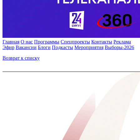
Главная
О нас
Программы
Спецпроекты
Контакты
Реклама
Эфир
Вакансии
Блоги
Подкасты
Мероприятия
Выборы-2026
Возврат к списку