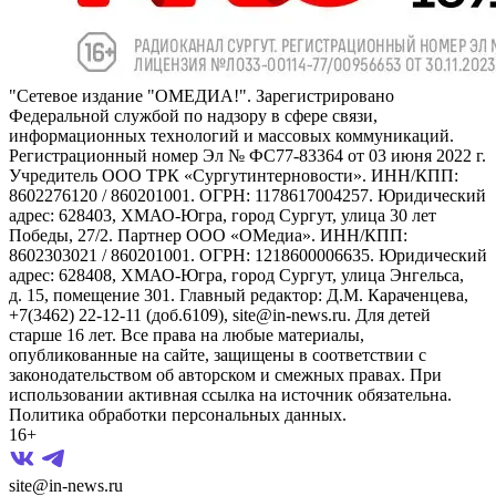
"Сетевое издание "ОМЕДИА!". Зарегистрировано
Федеральной службой по надзору в сфере связи,
информационных технологий и массовых коммуникаций.
Регистрационный номер Эл № ФС77-83364 от 03 июня 2022 г.
Учредитель ООО ТРК «Сургутинтерновости». ИНН/КПП:
8602276120 / 860201001. ОГРН: 1178617004257. Юридический
адрес: 628403, ХМАО-Югра, город Сургут, улица 30 лет
Победы, 27/2. Партнер ООО «ОМедиа». ИНН/КПП:
8602303021 / 860201001. ОГРН: 1218600006635. Юридический
адрес: 628408, ХМАО-Югра, город Сургут, улица Энгельса,
д. 15, помещение 301. Главный редактор: Д.М. Караченцева,
+7(3462) 22-12-11 (доб.6109), site@in-news.ru. Для детей
старше 16 лет. Все права на любые материалы,
опубликованные на сайте, защищены в соответствии с
законодательством об авторском и смежных правах. При
использовании активная ссылка на источник обязательна.
Политика обработки персональных данных.
16+
site@in-news.ru