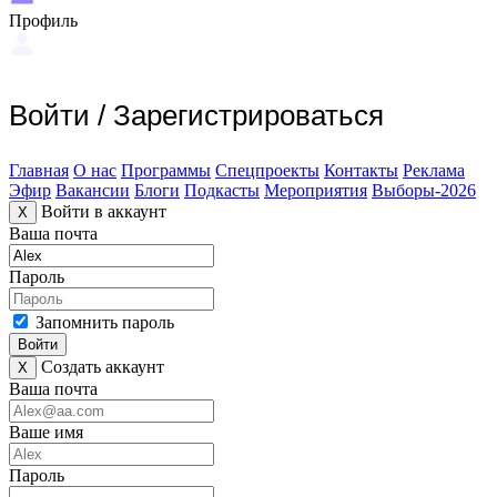
Профиль
Войти
/
Зарегистрироваться
Главная
О нас
Программы
Спецпроекты
Контакты
Реклама
Эфир
Вакансии
Блоги
Подкасты
Мероприятия
Выборы-2026
Войти в аккаунт
X
Ваша почта
Пароль
Запомнить пароль
Войти
Создать аккаунт
X
Ваша почта
Ваше имя
Пароль