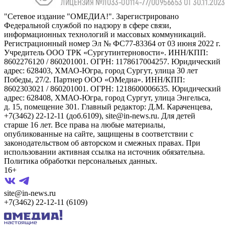
"Сетевое издание "ОМЕДИА!". Зарегистрировано
Федеральной службой по надзору в сфере связи,
информационных технологий и массовых коммуникаций.
Регистрационный номер Эл № ФС77-83364 от 03 июня 2022 г.
Учредитель ООО ТРК «Сургутинтерновости». ИНН/КПП:
8602276120 / 860201001. ОГРН: 1178617004257. Юридический
адрес: 628403, ХМАО-Югра, город Сургут, улица 30 лет
Победы, 27/2. Партнер ООО «ОМедиа». ИНН/КПП:
8602303021 / 860201001. ОГРН: 1218600006635. Юридический
адрес: 628408, ХМАО-Югра, город Сургут, улица Энгельса,
д. 15, помещение 301. Главный редактор: Д.М. Караченцева,
+7(3462) 22-12-11 (доб.6109), site@in-news.ru. Для детей
старше 16 лет. Все права на любые материалы,
опубликованные на сайте, защищены в соответствии с
законодательством об авторском и смежных правах. При
использовании активная ссылка на источник обязательна.
Политика обработки персональных данных.
16+
site@in-news.ru
+7(3462) 22-12-11 (6109)