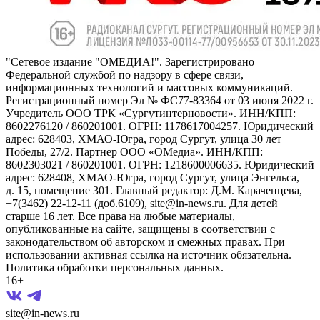
"Сетевое издание "ОМЕДИА!". Зарегистрировано
Федеральной службой по надзору в сфере связи,
информационных технологий и массовых коммуникаций.
Регистрационный номер Эл № ФС77-83364 от 03 июня 2022 г.
Учредитель ООО ТРК «Сургутинтерновости». ИНН/КПП:
8602276120 / 860201001. ОГРН: 1178617004257. Юридический
адрес: 628403, ХМАО-Югра, город Сургут, улица 30 лет
Победы, 27/2. Партнер ООО «ОМедиа». ИНН/КПП:
8602303021 / 860201001. ОГРН: 1218600006635. Юридический
адрес: 628408, ХМАО-Югра, город Сургут, улица Энгельса,
д. 15, помещение 301. Главный редактор: Д.М. Караченцева,
+7(3462) 22-12-11 (доб.6109), site@in-news.ru. Для детей
старше 16 лет. Все права на любые материалы,
опубликованные на сайте, защищены в соответствии с
законодательством об авторском и смежных правах. При
использовании активная ссылка на источник обязательна.
Политика обработки персональных данных.
16+
site@in-news.ru