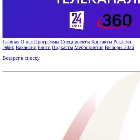
Главная
О нас
Программы
Спецпроекты
Контакты
Реклама
Эфир
Вакансии
Блоги
Подкасты
Мероприятия
Выборы-2026
Возврат к списку