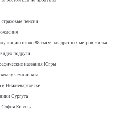
 страховые пенсии
рождения
сплуатацию около 88 тысяч квадратных метров жилья
 видео подруги
графические названия Югры
 началу чемпионата
а в Нижневартовске
ьники Сургута
ы София Король