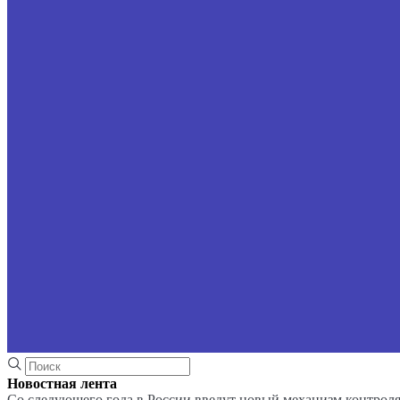
Новостная лента
Со следующего года в России введут новый механизм контроля