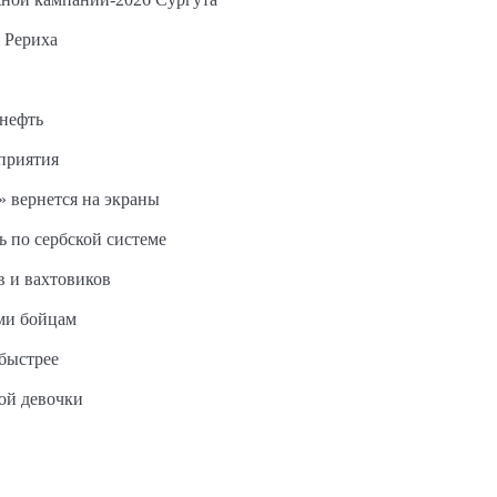
 Рериха
 нефть
дприятия
 вернется на экраны
ь по сербской системе
в и вахтовиков
ми бойцам
быстрее
ной девочки