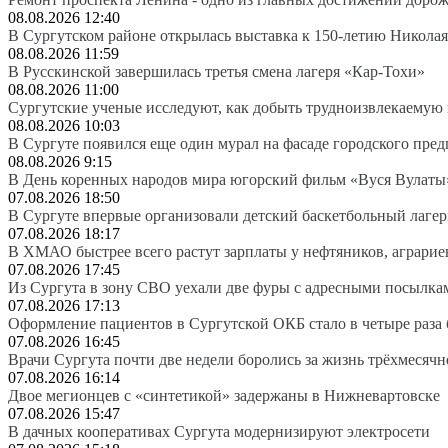
08.08.2026 12:40
В Сургутском районе открылась выставка к 150-летию Николая
08.08.2026 11:59
В Русскинской завершилась третья смена лагеря «Кар-Тохи»
08.08.2026 11:00
Сургутские ученые исследуют, как добыть трудноизвлекаемую
08.08.2026 10:03
В Сургуте появился еще один мурал на фасаде городского пре
08.08.2026 9:15
В День коренных народов мира югорский фильм «Вуся Вулаты»
07.08.2026 18:50
В Сургуте впервые организовали детский баскетбольный лагер
07.08.2026 18:17
В ХМАО быстрее всего растут зарплаты у нефтяников, аграрие
07.08.2026 17:45
Из Сургута в зону СВО уехали две фуры с адресными посылка
07.08.2026 17:13
Оформление пациентов в Сургутской ОКБ стало в четыре раза 
07.08.2026 16:45
Врачи Сургута почти две недели боролись за жизнь трёхмесяч
07.08.2026 16:14
Двое мегионцев с «синтетикой» задержаны в Нижневартовске
07.08.2026 15:47
В дачных кооперативах Сургута модернизируют электросети