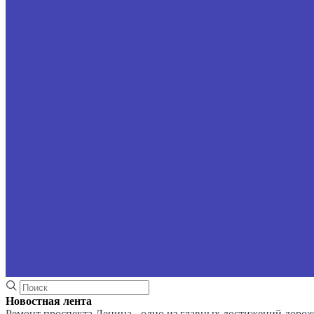
Новостная лента
Ремонт проспекта Ленина - одно из главных достижений доро