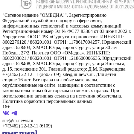
"Сетевое издание "ОМЕДИА!". Зарегистрировано
Федеральной службой по надзору в сфере связи,
информационных технологий и массовых коммуникаций.
Регистрационный номер Эл № ФС77-83364 от 03 июня 2022 г.
Учредитель ООО ТРК «Сургутинтерновости». ИНН/КПП:
8602276120 / 860201001. ОГРН: 1178617004257. Юридический
адрес: 628403, ХМАО-Югра, город Сургут, улица 30 лет
Победы, 27/2. Партнер ООО «ОМедиа». ИНН/КПП:
8602303021 / 860201001. ОГРН: 1218600006635. Юридический
адрес: 628408, ХМАО-Югра, город Сургут, улица Энгельса,
д. 15, помещение 301. Главный редактор: Д.М. Караченцева,
+7(3462) 22-12-11 (доб.6109), site@in-news.ru. Для детей
старше 16 лет. Все права на любые материалы,
опубликованные на сайте, защищены в соответствии с
законодательством об авторском и смежных правах. При
использовании активная ссылка на источник обязательна.
Политика обработки персональных данных.
16+
site@in-news.ru
+7(3462) 22-12-11 (6109)