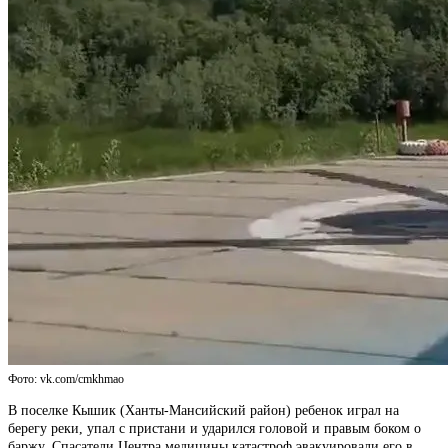
Фото: vk.com/cmkhmao
В поселке Кышик (Ханты-Мансийский район) ребенок играл на
берегу реки, упал с пристани и ударился головой и правым боком о
баржу. Спасатели Центра медицины катастроф эвакуировали его в