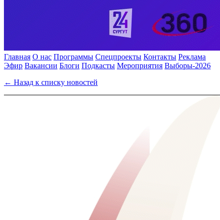
Главная
О нас
Программы
Спецпроекты
Контакты
Реклама
Эфир
Вакансии
Блоги
Подкасты
Мероприятия
Выборы-2026
← Назад к списку новостей