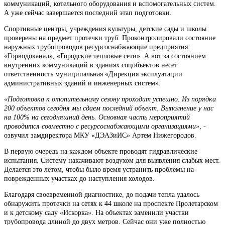
коммуникаций, котельного оборудования и вспомогательных систем.
А уже сейчас завершается последний этап подготовки.
Спортивные центры, учреждения культуры, детские сады и школы
проверены на предмет протечки труб. Проконтролировали состояние
наружных трубопроводов ресурсоснабжающие предприятия:
«Горводоканал», «Городские тепловые сети». А вот за состоянием
внутренних коммуникаций в зданиях соцобъектов несет
ответственность муниципальная «Дирекция эксплуатации
административных зданий и инженерных систем».
«Подготовка к отопительному сезону проходит успешно. Из порядка
200 объектов сегодня мы сдаем последний объект. Выполнение у нас
на 100% на сегодняшний день. Основная часть мероприятий
проводится совместно с ресурсоснабжающими организациями»
, -
озвучил замдиректора МКУ «ДЭАЗиИС» Артем Нижегородов.
В первую очередь на каждом объекте проводят гидравлические
испытания. Систему накачивают воздухом для выявления слабых мест.
Делается это летом, чтобы было время устранить проблемы на
поврежденных участках до наступления холодов.
Благодаря своевременной диагностике, до подачи тепла удалось
обнаружить протечки на сетях к 44 школе на проспекте Пролетарском
и к детскому саду «Искорка». На объектах заменили участки
трубопровода длиной до двух метров. Сейчас они уже полностью