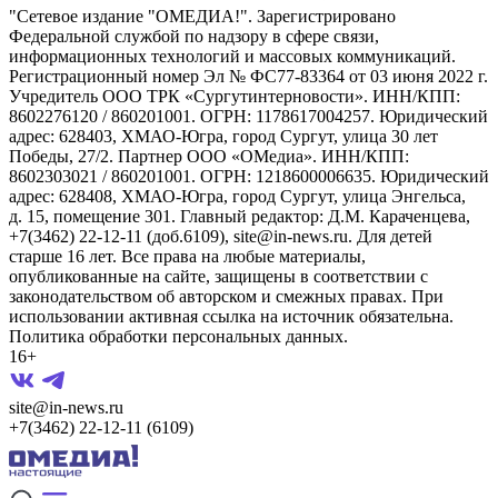
"Сетевое издание "ОМЕДИА!". Зарегистрировано
Федеральной службой по надзору в сфере связи,
информационных технологий и массовых коммуникаций.
Регистрационный номер Эл № ФС77-83364 от 03 июня 2022 г.
Учредитель ООО ТРК «Сургутинтерновости». ИНН/КПП:
8602276120 / 860201001. ОГРН: 1178617004257. Юридический
адрес: 628403, ХМАО-Югра, город Сургут, улица 30 лет
Победы, 27/2. Партнер ООО «ОМедиа». ИНН/КПП:
8602303021 / 860201001. ОГРН: 1218600006635. Юридический
адрес: 628408, ХМАО-Югра, город Сургут, улица Энгельса,
д. 15, помещение 301. Главный редактор: Д.М. Караченцева,
+7(3462) 22-12-11 (доб.6109), site@in-news.ru. Для детей
старше 16 лет. Все права на любые материалы,
опубликованные на сайте, защищены в соответствии с
законодательством об авторском и смежных правах. При
использовании активная ссылка на источник обязательна.
Политика обработки персональных данных.
16+
site@in-news.ru
+7(3462) 22-12-11 (6109)