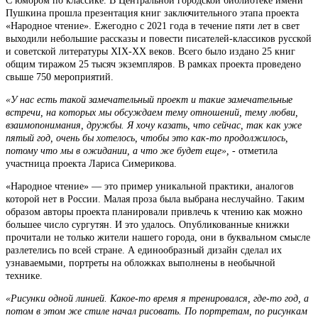
С юмором по классике. В Центральной городской библиотеке имени
Пушкина прошла презентация книг заключительного этапа проекта
«Народное чтение». Ежегодно с 2021 года в течение пяти лет в свет
выходили небольшие рассказы и повести писателей-классиков русской
и советской литературы XIX-XX веков. Всего было издано 25 книг
общим тиражом 25 тысяч экземпляров. В рамках проекта проведено
свыше 750 мероприятий.
«У нас есть такой замечательный проект и такие замечательные
встречи, на которых мы обсуждаем тему отношений, тему любви,
взаимопонимания, дружбы. Я хочу казать, что сейчас, так как уже
пятый год, очень бы хотелось, чтобы это как-то продолжилось,
потому что мы в ожидании, а что же будет еще»,
- отметила
участница проекта Лариса Симерикова.
«Народное чтение» — это пример уникальной практики, аналогов
которой нет в России. Малая проза была выбрана неслучайно. Таким
образом авторы проекта планировали привлечь к чтению как можно
большее число сургутян. И это удалось. Опубликованные книжки
прочитали не только жители нашего города, они в буквальном смысле
разлетелись по всей стране. А единообразный дизайн сделал их
узнаваемыми, портреты на обложках выполнены в необычной
технике.
«Рисунки одной линией. Какое-то время я тренировался, где-то год, а
потом в этом же стиле начал рисовать. По портретам, по рисункам