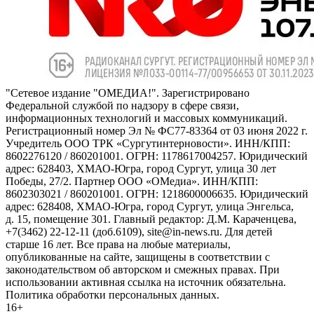
"Сетевое издание "ОМЕДИА!". Зарегистрировано
Федеральной службой по надзору в сфере связи,
информационных технологий и массовых коммуникаций.
Регистрационный номер Эл № ФС77-83364 от 03 июня 2022 г.
Учредитель ООО ТРК «Сургутинтерновости». ИНН/КПП:
8602276120 / 860201001. ОГРН: 1178617004257. Юридический
адрес: 628403, ХМАО-Югра, город Сургут, улица 30 лет
Победы, 27/2. Партнер ООО «ОМедиа». ИНН/КПП:
8602303021 / 860201001. ОГРН: 1218600006635. Юридический
адрес: 628408, ХМАО-Югра, город Сургут, улица Энгельса,
д. 15, помещение 301. Главный редактор: Д.М. Караченцева,
+7(3462) 22-12-11 (доб.6109), site@in-news.ru. Для детей
старше 16 лет. Все права на любые материалы,
опубликованные на сайте, защищены в соответствии с
законодательством об авторском и смежных правах. При
использовании активная ссылка на источник обязательна.
Политика обработки персональных данных.
16+