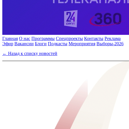
Главная
О нас
Программы
Спецпроекты
Контакты
Реклама
Эфир
Вакансии
Блоги
Подкасты
Мероприятия
Выборы-2026
← Назад к списку новостей