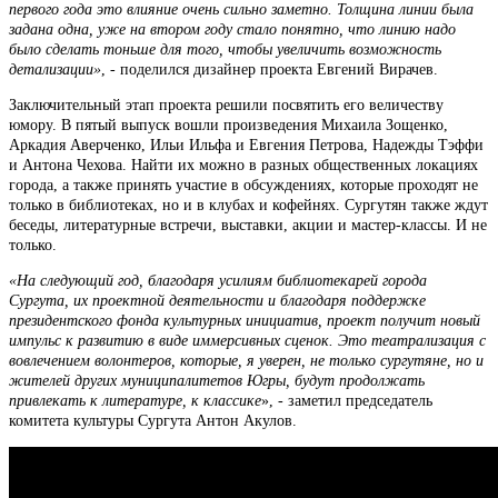
первого года это влияние очень сильно заметно. Толщина линии была
задана одна, уже на втором году стало понятно, что линию надо
было сделать тоньше для того, чтобы увеличить возможность
детализации»
, - поделился дизайнер проекта Евгений Вирачев.
Заключительный этап проекта решили посвятить его величеству
юмору. В пятый выпуск вошли произведения Михаила Зощенко,
Аркадия Аверченко, Ильи Ильфа и Евгения Петрова, Надежды Тэффи
и Антона Чехова. Найти их можно в разных общественных локациях
города, а также принять участие в обсуждениях, которые проходят не
только в библиотеках, но и в клубах и кофейнях. Сургутян также ждут
беседы, литературные встречи, выставки, акции и мастер-классы. И не
только.
«На следующий год, благодаря усилиям библиотекарей города
Сургута, их проектной деятельности и благодаря поддержке
президентского фонда культурных инициатив, проект получит новый
импульс к развитию в виде иммерсивных сценок. Это театрализация с
вовлечением волонтеров, которые, я уверен, не только сургутяне, но и
жителей других муниципалитетов Югры, будут продолжать
привлекать к литературе, к классике
», - заметил председатель
комитета культуры Сургута Антон Акулов.