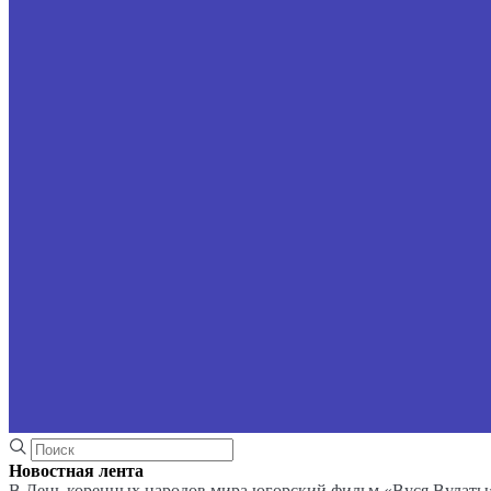
Новостная лента
В День коренных народов мира югорский фильм «Вуся Вулаты»