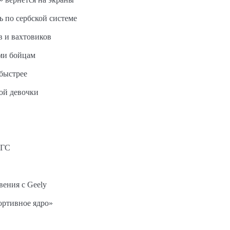
ь по сербской системе
в и вахтовиков
ми бойцам
быстрее
ной девочки
АГС
вения с Geely
ортивное ядро»