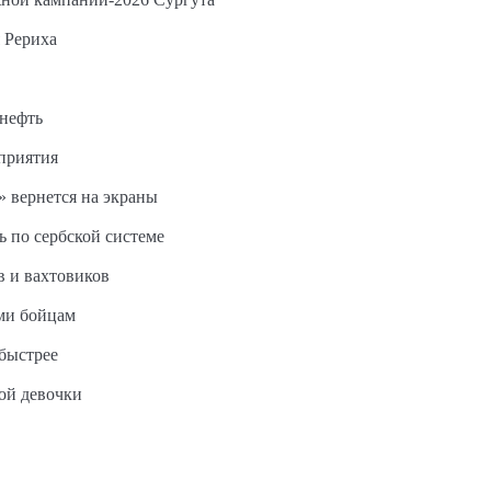
 Рериха
 нефть
дприятия
 вернется на экраны
ь по сербской системе
в и вахтовиков
ми бойцам
быстрее
ной девочки