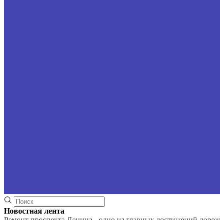
Новостная лента
Ремонт проспекта Ленина - одно из главных достижений доро