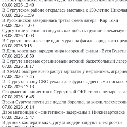
08.08.2026 12:40
В Сургутском районе открылась выставка к 150-летию Николая
08.08.2026 11:59
В Русскинской завершилась третья смена лагеря «Кар-Тохи»
08.08.2026 11:00
Сургутские ученые исследуют, как добыть трудноизвлекаемую
08.08.2026 10:03
В Сургуте появился еще один мурал на фасаде городского пре
08.08.2026 9:15
В День коренных народов мира югорский фильм «Вуся Вулаты»
07.08.2026 18:50
В Сургуте впервые организовали детский баскетбольный лагер
07.08.2026 18:17
В ХМАО быстрее всего растут зарплаты у нефтяников, аграрие
07.08.2026 17:45
Из Сургута в зону СВО уехали две фуры с адресными посылка
07.08.2026 17:13
Оформление пациентов в Сургутской ОКБ стало в четыре раза 
07.08.2026 16:45
Врачи Сургута почти две недели боролись за жизнь трёхмесяч
07.08.2026 16:14
Двое мегионцев с «синтетикой» задержаны в Нижневартовске
07.08.2026 15:47
В дачных кооперативах Сургута модернизируют электросети