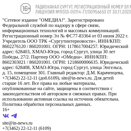
"Сетевое издание "ОМЕДИА!". Зарегистрировано
Федеральной службой по надзору в сфере связи,
информационных технологий и массовых коммуникаций.
Регистрационный номер Эл № ФС77-83364 от 03 июня 2022 г.
Учредитель ООО ТРК «Сургутинтерновости». ИНН/КПП:
8602276120 / 860201001. ОГРН: 1178617004257. Юридический
адрес: 628403, ХМАО-Югра, город Сургут, улица 30 лет
Победы, 27/2. Партнер ООО «ОМедиа». ИНН/КПП:
8602303021 / 860201001. ОГРН: 1218600006635. Юридический
адрес: 628408, ХМАО-Югра, город Сургут, улица Энгельса,
д. 15, помещение 301. Главный редактор: Д.М. Караченцева,
+7(3462) 22-12-11 (доб.6109), site@in-news.ru. Для детей
старше 16 лет. Все права на любые материалы,
опубликованные на сайте, защищены в соответствии с
законодательством об авторском и смежных правах. При
использовании активная ссылка на источник обязательна.
Политика обработки персональных данных.
16+
site@in-news.ru
+7(3462) 22-12-11 (6109)