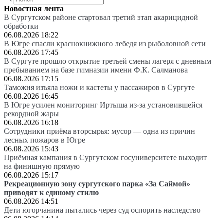
Новостная лента
В Сургутском районе стартовал третий этап акарицидной
обработки
06.08.2026 18:22
В Югре спасли краснокнижного лебедя из рыболовной сети
06.08.2026 17:45
В Сургуте прошло открытие третьей смены лагеря с дневным
пребыванием на базе гимназии имени Ф.К. Салманова
06.08.2026 17:15
Таможня изъяла ножи и кастеты у пассажиров в Сургуте
06.08.2026 16:45
В Югре усилен мониторинг Иртыша из-за установившейся
рекордной жары
06.08.2026 16:18
Сотрудники приёма вторсырья: мусор — одна из причин
лесных пожаров в Югре
06.08.2026 15:43
Приёмная кампания в Сургутском госуниверситете выходит
на финишную прямую
06.08.2026 15:17
Рекреационную зону сургутского парка «За Саймой»
приводят к единому стилю
06.08.2026 14:51
Дети югорчанина пытались через суд оспорить наследство