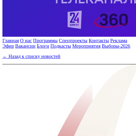
Главная
О нас
Программы
Спецпроекты
Контакты
Реклама
Эфир
Вакансии
Блоги
Подкасты
Мероприятия
Выборы-2026
← Назад к списку новостей