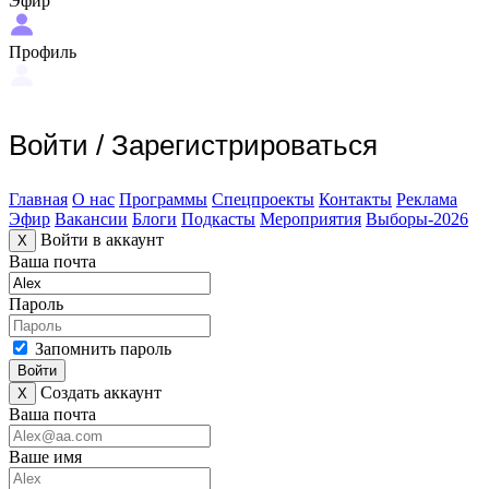
Эфир
Профиль
Войти
/
Зарегистрироваться
Главная
О нас
Программы
Спецпроекты
Контакты
Реклама
Эфир
Вакансии
Блоги
Подкасты
Мероприятия
Выборы-2026
Войти в аккаунт
X
Ваша почта
Пароль
Запомнить пароль
Войти
Создать аккаунт
X
Ваша почта
Ваше имя