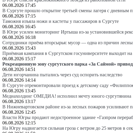
06.08.2026 17:45
В Сургуте прошло открытие третьей смены лагеря с дневным 
06.08.2026 17:15
Таможня изъяла ножи и кастеты у пассажиров в Сургуте
06.08.2026 16:45
В Югре усилен мониторинг Иртыша из-за установившейся рек
06.08.2026 16:18
Сотрудники приёма вторсырья: мусор — одна из причин лесн
06.08.2026 15:43
Приёмная кампания в Сургутском госуниверситете выходит 
06.08.2026 15:17
Рекреационную зону сургутского парка «За Саймой» привод
06.08.2026 14:51
Дети югорчанина пытались через суд оспорить наследство
06.08.2026 14:14
В Сургуте отремонтировали проезд к детскому саду «Филиппо
06.08.2026 13:45
Медиахолдинг ОМЕДИА! исполнил мечту юного сургутянина
06.08.2026 13:17
В Нижневартовском районе из-за лесных пожаров усиливают 
06.08.2026 12:45
Власти Югры продают недостроенное здание «Газпром перера
06.08.2026 12:15
На Югру надвигается сильная гроза с ветром до 25 метров в се