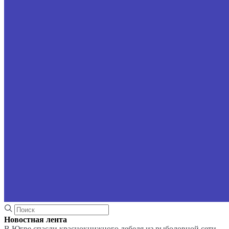
Новостная лента
В Югре спасли краснокнижного лебедя из рыболовной сети