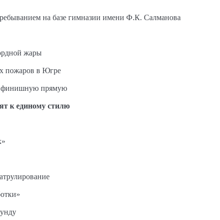
пребыванием на базе гимназии имени Ф.К. Салманова
ордной жары
ых пожаров в Югре
на финишную прямую
ят к единому стилю
к»
патрулирование
ботки»
кунду