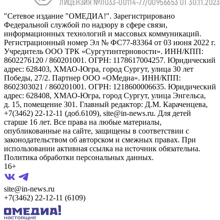
"Сетевое издание "ОМЕДИА!". Зарегистрировано
Федеральной службой по надзору в сфере связи,
информационных технологий и массовых коммуникаций.
Регистрационный номер Эл № ФС77-83364 от 03 июня 2022 г.
Учредитель ООО ТРК «Сургутинтерновости». ИНН/КПП:
8602276120 / 860201001. ОГРН: 1178617004257. Юридический
адрес: 628403, ХМАО-Югра, город Сургут, улица 30 лет
Победы, 27/2. Партнер ООО «ОМедиа». ИНН/КПП:
8602303021 / 860201001. ОГРН: 1218600006635. Юридический
адрес: 628408, ХМАО-Югра, город Сургут, улица Энгельса,
д. 15, помещение 301. Главный редактор: Д.М. Караченцева,
+7(3462) 22-12-11 (доб.6109), site@in-news.ru. Для детей
старше 16 лет. Все права на любые материалы,
опубликованные на сайте, защищены в соответствии с
законодательством об авторском и смежных правах. При
использовании активная ссылка на источник обязательна.
Политика обработки персональных данных.
16+
site@in-news.ru
+7(3462) 22-12-11 (6109)