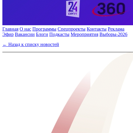
Главная
О нас
Программы
Спецпроекты
Контакты
Реклама
Эфир
Вакансии
Блоги
Подкасты
Мероприятия
Выборы-2026
← Назад к списку новостей