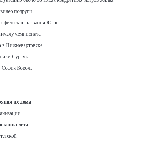
 видео подруги
графические названия Югры
 началу чемпионата
а в Нижневартовске
ьники Сургута
ы София Король
ояния их дома
ганизации
о конца лета
тетской