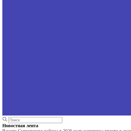
Новостная лента
Власти Сургутского района в 2026 году намерены ввести в эк