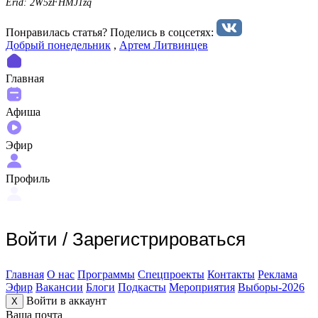
Erid: 2W5zFHMJ1zq
Понравилась статья? Поделиcь в соцсетях:
Добрый понедельник
,
Артем Литвинцев
Главная
Афиша
Эфир
Профиль
Войти
/
Зарегистрироваться
Главная
О нас
Программы
Спецпроекты
Контакты
Реклама
Эфир
Вакансии
Блоги
Подкасты
Мероприятия
Выборы-2026
Войти в аккаунт
X
Ваша почта