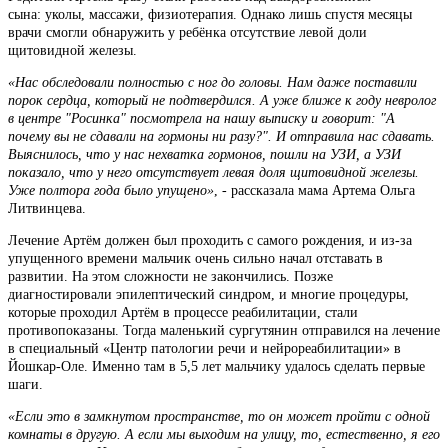
сына: уколы, массажи, физиотерапия. Однако лишь спустя месяцы
врачи смогли обнаружить у ребёнка отсутствие левой доли
щитовидной железы.
«Нас обследовали полностью с ног до головы. Нам даже поставили
порок сердца, который не подтвердился. А уже ближе к году невролог
в центре "Росинка" посмотрела на нашу выписку и говорит: "А
почему вы не сдавали на гормоны ни разу?". И отправила нас сдавать.
Выяснилось, что у нас нехватка гормонов, пошли на УЗИ, а УЗИ
показало, что у него отсутствует левая доля щитовидной железы.
Уже полтора года было упущено»
, - рассказала мама Артема Ольга
Литвинцева.
Лечение Артём должен был проходить с самого рождения, и из-за
упущенного времени мальчик очень сильно начал отставать в
развитии. На этом сложности не закончились. Позже
диагностировали эпилептический синдром, и многие процедуры,
которые проходил Артём в процессе реабилитации, стали
противопоказаны. Тогда маленький сургутянин отправился на лечение
в специальный «Центр патологии речи и нейрореабилитации» в
Йошкар-Оле. Именно там в 5,5 лет мальчику удалось сделать первые
шаги.
«Если это в замкнутом пространстве, то он может пройти с одной
комнаты в другую. А если мы выходим на улицу, то, естественно, я его