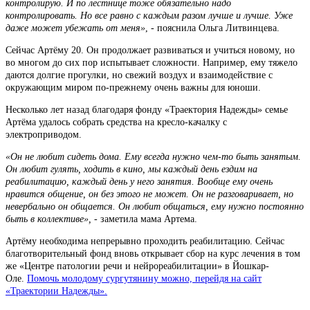
контролирую. И по лестнице тоже обязательно надо
контролировать. Но все равно с каждым разом лучше и лучше. Уже
даже может убежать от меня»
, - пояснила Ольга Литвинцева.
Сейчас Артёму 20. Он продолжает развиваться и учиться новому, но
во многом до сих пор испытывает сложности. Например, ему тяжело
даются долгие прогулки, но свежий воздух и взаимодействие с
окружающим миром по-прежнему очень важны для юноши.
Несколько лет назад благодаря фонду «Траектория Надежды» семье
Артёма удалось собрать средства на кресло-качалку с
электроприводом.
«Он не любит сидеть дома. Ему всегда нужно чем-то быть занятым.
Он любит гулять, ходить в кино, мы каждый день ездим на
реабилитацию, каждый день у него занятия. Вообще ему очень
нравится общение, он без этого не может. Он не разговаривает, но
невербально он общается. Он любит общаться, ему нужно постоянно
быть в коллективе»,
- заметила мама Артема.
Артёму необходима непрерывно проходить реабилитацию. Сейчас
благотворительный фонд вновь открывает сбор на курс лечения в том
же «Центре патологии речи и нейрореабилитации» в Йошкар-
Оле.
Помочь молодому сургутянину можно, перейдя на сайт
«Траектории Надежды».