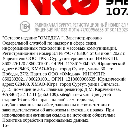
"Сетевое издание "ОМЕДИА!". Зарегистрировано
Федеральной службой по надзору в сфере связи,
информационных технологий и массовых коммуникаций.
Регистрационный номер Эл № ФС77-83364 от 03 июня 2022 г.
Учредитель ООО ТРК «Сургутинтерновости». ИНН/КПП:
8602276120 / 860201001. ОГРН: 1178617004257. Юридический
адрес: 628403, ХМАО-Югра, город Сургут, улица 30 лет
Победы, 27/2. Партнер ООО «ОМедиа». ИНН/КПП:
8602303021 / 860201001. ОГРН: 1218600006635. Юридический
адрес: 628408, ХМАО-Югра, город Сургут, улица Энгельса,
д. 15, помещение 301. Главный редактор: Д.М. Караченцева,
+7(3462) 22-12-11 (доб.6109), site@in-news.ru. Для детей
старше 16 лет. Все права на любые материалы,
опубликованные на сайте, защищены в соответствии с
законодательством об авторском и смежных правах. При
использовании активная ссылка на источник обязательна.
Политика обработки персональных данных.
16+