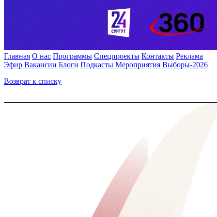
Главная
О нас
Программы
Спецпроекты
Контакты
Реклама
Эфир
Вакансии
Блоги
Подкасты
Мероприятия
Выборы-2026
Возврат к списку