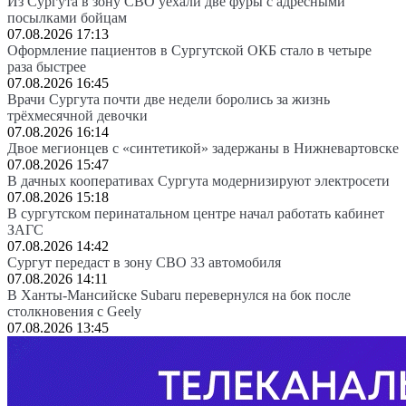
Из Сургута в зону СВО уехали две фуры с адресными
посылками бойцам
07.08.2026 17:13
Оформление пациентов в Сургутской ОКБ стало в четыре
раза быстрее
07.08.2026 16:45
Врачи Сургута почти две недели боролись за жизнь
трёхмесячной девочки
07.08.2026 16:14
Двое мегионцев с «синтетикой» задержаны в Нижневартовске
07.08.2026 15:47
В дачных кооперативах Сургута модернизируют электросети
07.08.2026 15:18
В сургутском перинатальном центре начал работать кабинет
ЗАГС
07.08.2026 14:42
Сургут передаст в зону СВО 33 автомобиля
07.08.2026 14:11
В Ханты-Мансийске Subaru перевернулся на бок после
столкновения с Geely
07.08.2026 13:45