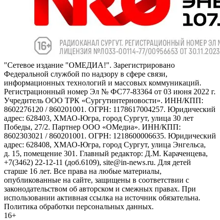
"Сетевое издание "ОМЕДИА!". Зарегистрировано
Федеральной службой по надзору в сфере связи,
информационных технологий и массовых коммуникаций.
Регистрационный номер Эл № ФС77-83364 от 03 июня 2022 г.
Учредитель ООО ТРК «Сургутинтерновости». ИНН/КПП:
8602276120 / 860201001. ОГРН: 1178617004257. Юридический
адрес: 628403, ХМАО-Югра, город Сургут, улица 30 лет
Победы, 27/2. Партнер ООО «ОМедиа». ИНН/КПП:
8602303021 / 860201001. ОГРН: 1218600006635. Юридический
адрес: 628408, ХМАО-Югра, город Сургут, улица Энгельса,
д. 15, помещение 301. Главный редактор: Д.М. Караченцева,
+7(3462) 22-12-11 (доб.6109), site@in-news.ru. Для детей
старше 16 лет. Все права на любые материалы,
опубликованные на сайте, защищены в соответствии с
законодательством об авторском и смежных правах. При
использовании активная ссылка на источник обязательна.
Политика обработки персональных данных.
16+