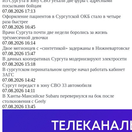
Из Сургута в зону СВО уехали две фуры с адресными
посылками бойцам
07.08.2026 17:13
Оформление пациентов в Сургутской ОКБ стало в четыре
раза быстрее
07.08.2026 16:45
Врачи Сургута почти две недели боролись за жизнь
трёхмесячной девочки
07.08.2026 16:14
Двое мегионцев с «синтетикой» задержаны в Нижневартовске
07.08.2026 15:47
В дачных кооперативах Сургута модернизируют электросети
07.08.2026 15:18
В сургутском перинатальном центре начал работать кабинет
ЗАГС
07.08.2026 14:42
Сургут передаст в зону СВО 33 автомобиля
07.08.2026 14:11
В Ханты-Мансийске Subaru перевернулся на бок после
столкновения с Geely
07.08.2026 13:45