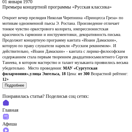
01 января 1970
Премьера концертной программы «Русская классика»
Откроет вечер прелюдия Николая Черепнина «Принцесса Греза» по
мотивам одноименной пьесы Э. Ростана. Произведение отличает
тонкое чувство оркестрового колорита, импрессионистская
красочность гармонии и инструментовки, декоративность письма.
Продолжит концертную программу кантата «Иоанн Дамаскин»,
которую по праву слушатели нарекли «Русским реквиемом». И
действительно, «Иоанн Дамаскин» - кантата с лирико-философским
содержанием стала первым творением двадцативосьмилетнего Сергея
Танеева, в котором мастерство и талант музыканта проявились весьма
убедительно.
Место проведения:
МАУ «Сургутская
филармония»,улица Энгельса, 18
Цена:
от 300
Возрастной рейтинг:
12+
Подробнее
Понравилась статья? Поделиcьв соц сетях:
Главная
Афиша