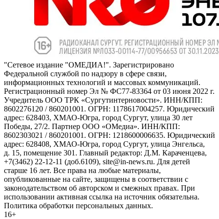
"Сетевое издание "ОМЕДИА!". Зарегистрировано
Федеральной службой по надзору в сфере связи,
информационных технологий и массовых коммуникаций.
Регистрационный номер Эл № ФС77-83364 от 03 июня 2022 г.
Учредитель ООО ТРК «Сургутинтерновости». ИНН/КПП:
8602276120 / 860201001. ОГРН: 1178617004257. Юридический
адрес: 628403, ХМАО-Югра, город Сургут, улица 30 лет
Победы, 27/2. Партнер ООО «ОМедиа». ИНН/КПП:
8602303021 / 860201001. ОГРН: 1218600006635. Юридический
адрес: 628408, ХМАО-Югра, город Сургут, улица Энгельса,
д. 15, помещение 301. Главный редактор: Д.М. Караченцева,
+7(3462) 22-12-11 (доб.6109), site@in-news.ru. Для детей
старше 16 лет. Все права на любые материалы,
опубликованные на сайте, защищены в соответствии с
законодательством об авторском и смежных правах. При
использовании активная ссылка на источник обязательна.
Политика обработки персональных данных.
16+