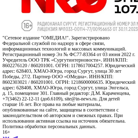
"Сетевое издание "ОМЕДИА!". Зарегистрировано
Федеральной службой по надзору в сфере связи,
информационных технологий и массовых коммуникаций.
Регистрационный номер Эл № ФС77-83364 от 03 июня 2022 г.
Учредитель ООО ТРК «Сургутинтерновости». ИНН/КПП:
8602276120 / 860201001. ОГРН: 1178617004257. Юридический
адрес: 628403, ХМАО-Югра, город Сургут, улица 30 лет
Победы, 27/2. Партнер ООО «ОМедиа». ИНН/КПП:
8602303021 / 860201001. ОГРН: 1218600006635. Юридический
адрес: 628408, ХМАО-Югра, город Сургут, улица Энгельса,
д. 15, помещение 301. Главный редактор: Д.М. Караченцева,
+7(3462) 22-12-11 (доб.6109), site@in-news.ru. Для детей
старше 16 лет. Все права на любые материалы,
опубликованные на сайте, защищены в соответствии с
законодательством об авторском и смежных правах. При
использовании активная ссылка на источник обязательна.
Политика обработки персональных данных.
16+