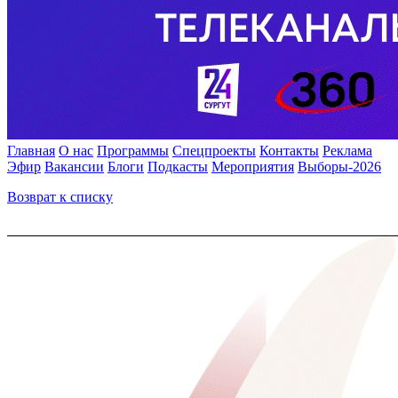
Главная
О нас
Программы
Спецпроекты
Контакты
Реклама
Эфир
Вакансии
Блоги
Подкасты
Мероприятия
Выборы-2026
Возврат к списку