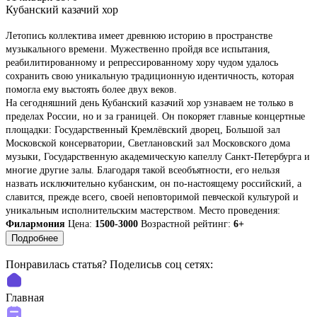
Кубанский казачий хор
Летопись коллектива имеет древнюю историю в пространстве
музыкального времени. Мужественно пройдя все испытания,
реабилитированному и репрессированному хору чудом удалось
сохранить свою уникальную традиционную идентичность, которая
помогла ему выстоять более двух веков.
На сегодняшний день Кубанский казачий хор узнаваем не только в
пределах России, но и за границей. Он покоряет главные концертные
площадки: Государственный Кремлёвский дворец, Большой зал
Московской консерватории, Светлановский зал Московского дома
музыки, Государственную академическую капеллу Санкт-Петербурга и
многие другие залы. Благодаря такой всеобъятности, его нельзя
назвать исключительно кубанским, он по-настоящему российский, а
славится, прежде всего, своей неповторимой певческой культурой и
уникальным исполнительским мастерством.
Место проведения:
Филармония
Цена:
1500-3000
Возрастной рейтинг:
6+
Подробнее
Понравилась статья? Поделиcьв соц сетях:
Главная