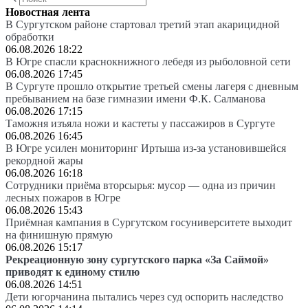
Новостная лента
В Сургутском районе стартовал третий этап акарицидной
обработки
06.08.2026 18:22
В Югре спасли краснокнижного лебедя из рыболовной сети
06.08.2026 17:45
В Сургуте прошло открытие третьей смены лагеря с дневным
пребыванием на базе гимназии имени Ф.К. Салманова
06.08.2026 17:15
Таможня изъяла ножи и кастеты у пассажиров в Сургуте
06.08.2026 16:45
В Югре усилен мониторинг Иртыша из-за установившейся
рекордной жары
06.08.2026 16:18
Сотрудники приёма вторсырья: мусор — одна из причин
лесных пожаров в Югре
06.08.2026 15:43
Приёмная кампания в Сургутском госуниверситете выходит
на финишную прямую
06.08.2026 15:17
Рекреационную зону сургутского парка «За Саймой»
приводят к единому стилю
06.08.2026 14:51
Дети югорчанина пытались через суд оспорить наследство