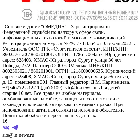
"Сетевое издание "ОМЕДИА!". Зарегистрировано
Федеральной службой по надзору в сфере связи,
информационных технологий и массовых коммуникаций.
Регистрационный номер Эл № ФС77-83364 от 03 июня 2022 г.
Учредитель ООО ТРК «Сургутинтерновости». ИНН/КПП:
8602276120 / 860201001. ОГРН: 1178617004257. Юридический
адрес: 628403, ХМАО-Югра, город Сургут, улица 30 лет
Победы, 27/2. Партнер ООО «ОМедиа». ИНН/КПП:
8602303021 / 860201001. ОГРН: 1218600006635. Юридический
адрес: 628408, ХМАО-Югра, город Сургут, улица Энгельса,
д. 15, помещение 301. Главный редактор: Д.М. Караченцева,
+7(3462) 22-12-11 (доб.6109), site@in-news.ru. Для детей
старше 16 лет. Все права на любые материалы,
опубликованные на сайте, защищены в соответствии с
законодательством об авторском и смежных правах. При
использовании активная ссылка на источник обязательна.
Политика обработки персональных данных.
16+
site@in-news.ru