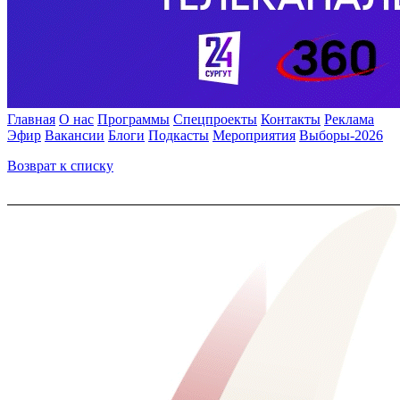
Главная
О нас
Программы
Спецпроекты
Контакты
Реклама
Эфир
Вакансии
Блоги
Подкасты
Мероприятия
Выборы-2026
Возврат к списку