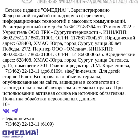
"Сетевое издание "ОМЕДИА!". Зарегистрировано
Федеральной службой по надзору в сфере связи,
информационных технологий и массовых коммуникаций.
Регистрационный номер Эл № ФС77-83364 от 03 июня 2022 г.
Учредитель ООО ТРК «Сургутинтерновости». ИНН/КПП:
8602276120 / 860201001. ОГРН: 1178617004257. Юридический
адрес: 628403, ХМАО-Югра, город Сургут, улица 30 лет
Победы, 27/2. Партнер ООО «ОМедиа». ИНН/КПП:
8602303021 / 860201001. ОГРН: 1218600006635. Юридический
адрес: 628408, ХМАО-Югра, город Сургут, улица Энгельса,
д. 15, помещение 301. Главный редактор: Д.М. Караченцева,
+7(3462) 22-12-11 (доб.6109), site@in-news.ru. Для детей
старше 16 лет. Все права на любые материалы,
опубликованные на сайте, защищены в соответствии с
законодательством об авторском и смежных правах. При
использовании активная ссылка на источник обязательна.
Политика обработки персональных данных.
16+
site@in-news.ru
+7(3462) 22-12-11 (6109)