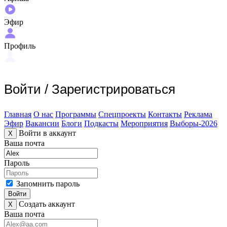
Эфир
Профиль
Войти
/
Зарегистрироваться
Главная
О нас
Программы
Спецпроекты
Контакты
Реклама
Эфир
Вакансии
Блоги
Подкасты
Мероприятия
Выборы-2026
Войти в аккаунт
X
Ваша почта
Пароль
Запомнить пароль
Войти
Создать аккаунт
X
Ваша почта