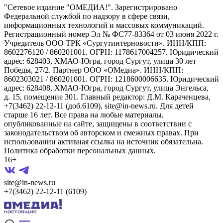
"Сетевое издание "ОМЕДИА!". Зарегистрировано
Федеральной службой по надзору в сфере связи,
информационных технологий и массовых коммуникаций.
Регистрационный номер Эл № ФС77-83364 от 03 июня 2022 г.
Учредитель ООО ТРК «Сургутинтерновости». ИНН/КПП:
8602276120 / 860201001. ОГРН: 1178617004257. Юридический
адрес: 628403, ХМАО-Югра, город Сургут, улица 30 лет
Победы, 27/2. Партнер ООО «ОМедиа». ИНН/КПП:
8602303021 / 860201001. ОГРН: 1218600006635. Юридический
адрес: 628408, ХМАО-Югра, город Сургут, улица Энгельса,
д. 15, помещение 301. Главный редактор: Д.М. Караченцева,
+7(3462) 22-12-11 (доб.6109), site@in-news.ru. Для детей
старше 16 лет. Все права на любые материалы,
опубликованные на сайте, защищены в соответствии с
законодательством об авторском и смежных правах. При
использовании активная ссылка на источник обязательна.
Политика обработки персональных данных.
16+
site@in-news.ru
+7(3462) 22-12-11 (6109)