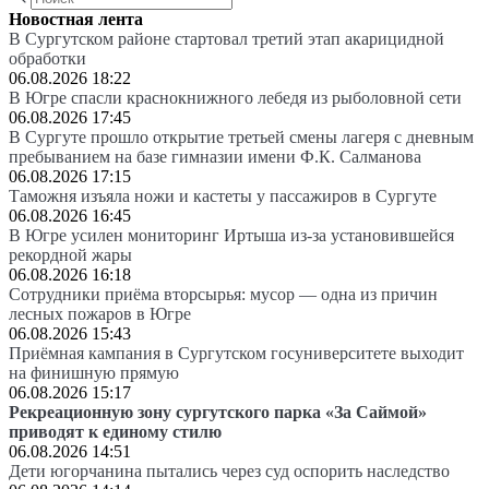
Новостная лента
В Сургутском районе стартовал третий этап акарицидной
обработки
06.08.2026 18:22
В Югре спасли краснокнижного лебедя из рыболовной сети
06.08.2026 17:45
В Сургуте прошло открытие третьей смены лагеря с дневным
пребыванием на базе гимназии имени Ф.К. Салманова
06.08.2026 17:15
Таможня изъяла ножи и кастеты у пассажиров в Сургуте
06.08.2026 16:45
В Югре усилен мониторинг Иртыша из-за установившейся
рекордной жары
06.08.2026 16:18
Сотрудники приёма вторсырья: мусор — одна из причин
лесных пожаров в Югре
06.08.2026 15:43
Приёмная кампания в Сургутском госуниверситете выходит
на финишную прямую
06.08.2026 15:17
Рекреационную зону сургутского парка «За Саймой»
приводят к единому стилю
06.08.2026 14:51
Дети югорчанина пытались через суд оспорить наследство