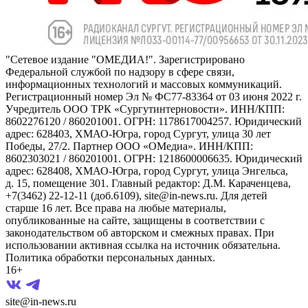
"Сетевое издание "ОМЕДИА!". Зарегистрировано
Федеральной службой по надзору в сфере связи,
информационных технологий и массовых коммуникаций.
Регистрационный номер Эл № ФС77-83364 от 03 июня 2022 г.
Учредитель ООО ТРК «Сургутинтерновости». ИНН/КПП:
8602276120 / 860201001. ОГРН: 1178617004257. Юридический
адрес: 628403, ХМАО-Югра, город Сургут, улица 30 лет
Победы, 27/2. Партнер ООО «ОМедиа». ИНН/КПП:
8602303021 / 860201001. ОГРН: 1218600006635. Юридический
адрес: 628408, ХМАО-Югра, город Сургут, улица Энгельса,
д. 15, помещение 301. Главный редактор: Д.М. Караченцева,
+7(3462) 22-12-11 (доб.6109), site@in-news.ru. Для детей
старше 16 лет. Все права на любые материалы,
опубликованные на сайте, защищены в соответствии с
законодательством об авторском и смежных правах. При
использовании активная ссылка на источник обязательна.
Политика обработки персональных данных.
16+
site@in-news.ru