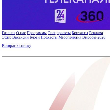
Главная
О нас
Программы
Спецпроекты
Контакты
Реклама
Эфир
Вакансии
Блоги
Подкасты
Мероприятия
Выборы-2026
Возврат к списку