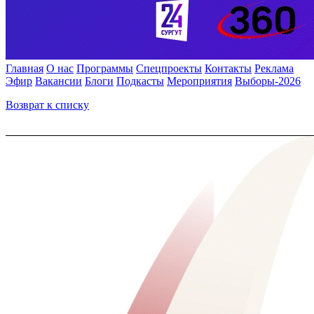
Главная
О нас
Программы
Спецпроекты
Контакты
Реклама
Эфир
Вакансии
Блоги
Подкасты
Мероприятия
Выборы-2026
Возврат к списку