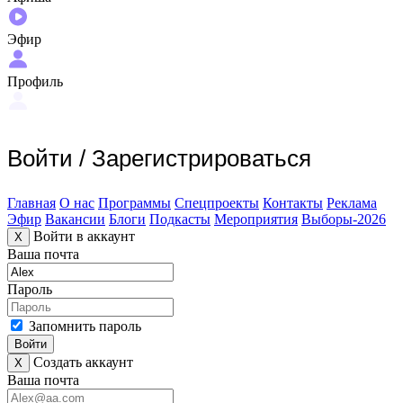
Эфир
Профиль
Войти
/
Зарегистрироваться
Главная
О нас
Программы
Спецпроекты
Контакты
Реклама
Эфир
Вакансии
Блоги
Подкасты
Мероприятия
Выборы-2026
Войти в аккаунт
X
Ваша почта
Пароль
Запомнить пароль
Войти
Создать аккаунт
X
Ваша почта