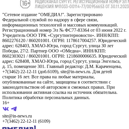
"Сетевое издание "ОМЕДИА!". Зарегистрировано
Федеральной службой по надзору в сфере связи,
информационных технологий и массовых коммуникаций.
Регистрационный номер Эл № ФС77-83364 от 03 июня 2022 г.
Учредитель ООО ТРК «Сургутинтерновости». ИНН/КПП:
8602276120 / 860201001. ОГРН: 1178617004257. Юридический
адрес: 628403, ХМАО-Югра, город Сургут, улица 30 лет
Победы, 27/2. Партнер ООО «ОМедиа». ИНН/КПП:
8602303021 / 860201001. ОГРН: 1218600006635. Юридический
адрес: 628408, ХМАО-Югра, город Сургут, улица Энгельса,
д. 15, помещение 301. Главный редактор: Д.М. Караченцева,
+7(3462) 22-12-11 (доб.6109), site@in-news.ru. Для детей
старше 16 лет. Все права на любые материалы,
опубликованные на сайте, защищены в соответствии с
законодательством об авторском и смежных правах. При
использовании активная ссылка на источник обязательна.
Политика обработки персональных данных.
16+
site@in-news.ru
+7(3462) 22-12-11 (6109)