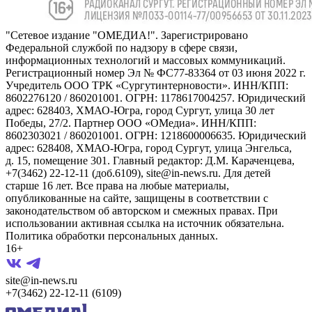
"Сетевое издание "ОМЕДИА!". Зарегистрировано
Федеральной службой по надзору в сфере связи,
информационных технологий и массовых коммуникаций.
Регистрационный номер Эл № ФС77-83364 от 03 июня 2022 г.
Учредитель ООО ТРК «Сургутинтерновости». ИНН/КПП:
8602276120 / 860201001. ОГРН: 1178617004257. Юридический
адрес: 628403, ХМАО-Югра, город Сургут, улица 30 лет
Победы, 27/2. Партнер ООО «ОМедиа». ИНН/КПП:
8602303021 / 860201001. ОГРН: 1218600006635. Юридический
адрес: 628408, ХМАО-Югра, город Сургут, улица Энгельса,
д. 15, помещение 301. Главный редактор: Д.М. Караченцева,
+7(3462) 22-12-11 (доб.6109), site@in-news.ru. Для детей
старше 16 лет. Все права на любые материалы,
опубликованные на сайте, защищены в соответствии с
законодательством об авторском и смежных правах. При
использовании активная ссылка на источник обязательна.
Политика обработки персональных данных.
16+
site@in-news.ru
+7(3462) 22-12-11 (6109)