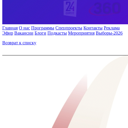
Главная
О нас
Программы
Спецпроекты
Контакты
Реклама
Эфир
Вакансии
Блоги
Подкасты
Мероприятия
Выборы-2026
Возврат к списку