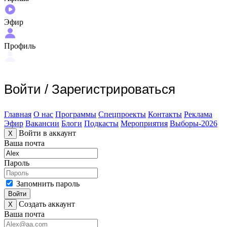
Эфир
Профиль
Войти
/
Зарегистрироваться
Главная
О нас
Программы
Спецпроекты
Контакты
Реклама
Эфир
Вакансии
Блоги
Подкасты
Мероприятия
Выборы-2026
Войти в аккаунт
X
Ваша почта
Пароль
Запомнить пароль
Войти
Создать аккаунт
X
Ваша почта