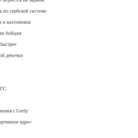
ь по сербской системе
в и вахтовиков
ми бойцам
быстрее
ной девочки
АГС
вения с Geely
ортивное ядро»