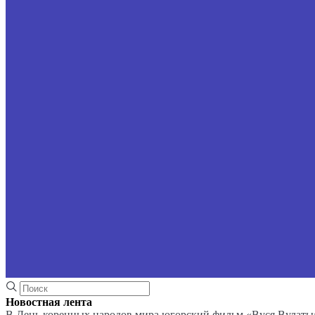
Новостная лента
В День коренных народов мира югорский фильм «Вуся Вулаты»