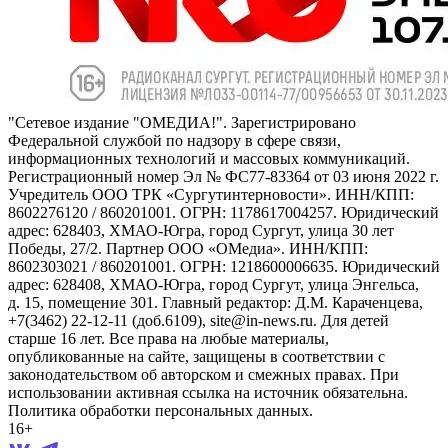
"Сетевое издание "ОМЕДИА!". Зарегистрировано
Федеральной службой по надзору в сфере связи,
информационных технологий и массовых коммуникаций.
Регистрационный номер Эл № ФС77-83364 от 03 июня 2022 г.
Учредитель ООО ТРК «Сургутинтерновости». ИНН/КПП:
8602276120 / 860201001. ОГРН: 1178617004257. Юридический
адрес: 628403, ХМАО-Югра, город Сургут, улица 30 лет
Победы, 27/2. Партнер ООО «ОМедиа». ИНН/КПП:
8602303021 / 860201001. ОГРН: 1218600006635. Юридический
адрес: 628408, ХМАО-Югра, город Сургут, улица Энгельса,
д. 15, помещение 301. Главный редактор: Д.М. Караченцева,
+7(3462) 22-12-11 (доб.6109), site@in-news.ru. Для детей
старше 16 лет. Все права на любые материалы,
опубликованные на сайте, защищены в соответствии с
законодательством об авторском и смежных правах. При
использовании активная ссылка на источник обязательна.
Политика обработки персональных данных.
16+