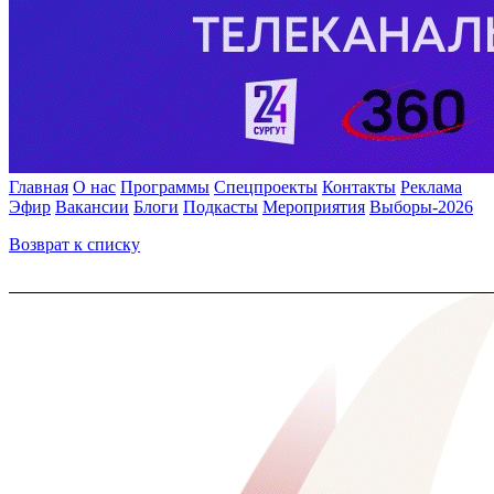
Главная
О нас
Программы
Спецпроекты
Контакты
Реклама
Эфир
Вакансии
Блоги
Подкасты
Мероприятия
Выборы-2026
Возврат к списку