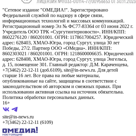
"Сетевое издание "ОМЕДИА!". Зарегистрировано
Федеральной службой по надзору в сфере связи,
информационных технологий и массовых коммуникаций.
Регистрационный номер Эл № ФС77-83364 от 03 июня 2022 г.
Учредитель ООО ТРК «Сургутинтерновости». ИНН/КПП:
8602276120 / 860201001. ОГРН: 1178617004257. Юридический
адрес: 628403, ХМАО-Югра, город Сургут, улица 30 лет
Победы, 27/2. Партнер ООО «ОМедиа». ИНН/КПП:
8602303021 / 860201001. ОГРН: 1218600006635. Юридический
адрес: 628408, ХМАО-Югра, город Сургут, улица Энгельса,
д. 15, помещение 301. Главный редактор: Д.М. Караченцева,
+7(3462) 22-12-11 (доб.6109), site@in-news.ru. Для детей
старше 16 лет. Все права на любые материалы,
опубликованные на сайте, защищены в соответствии с
законодательством об авторском и смежных правах. При
использовании активная ссылка на источник обязательна.
Политика обработки персональных данных.
16+
site@in-news.ru
+7(3462) 22-12-11 (6109)