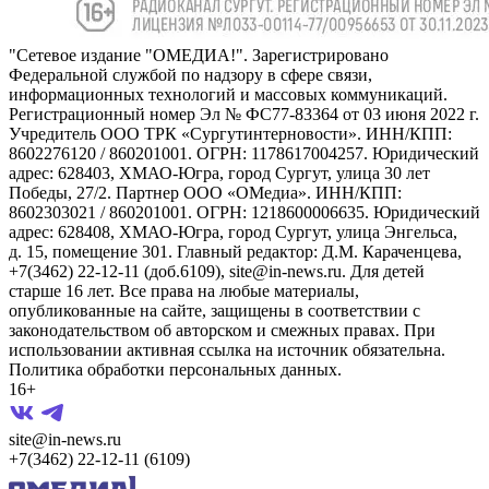
"Сетевое издание "ОМЕДИА!". Зарегистрировано
Федеральной службой по надзору в сфере связи,
информационных технологий и массовых коммуникаций.
Регистрационный номер Эл № ФС77-83364 от 03 июня 2022 г.
Учредитель ООО ТРК «Сургутинтерновости». ИНН/КПП:
8602276120 / 860201001. ОГРН: 1178617004257. Юридический
адрес: 628403, ХМАО-Югра, город Сургут, улица 30 лет
Победы, 27/2. Партнер ООО «ОМедиа». ИНН/КПП:
8602303021 / 860201001. ОГРН: 1218600006635. Юридический
адрес: 628408, ХМАО-Югра, город Сургут, улица Энгельса,
д. 15, помещение 301. Главный редактор: Д.М. Караченцева,
+7(3462) 22-12-11 (доб.6109), site@in-news.ru. Для детей
старше 16 лет. Все права на любые материалы,
опубликованные на сайте, защищены в соответствии с
законодательством об авторском и смежных правах. При
использовании активная ссылка на источник обязательна.
Политика обработки персональных данных.
16+
site@in-news.ru
+7(3462) 22-12-11 (6109)