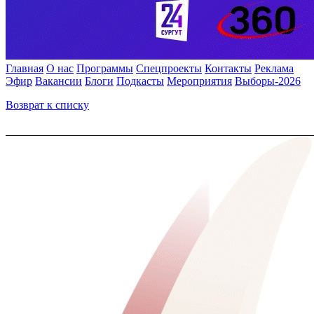
Главная
О нас
Программы
Спецпроекты
Контакты
Реклама
Эфир
Вакансии
Блоги
Подкасты
Мероприятия
Выборы-2026
Возврат к списку