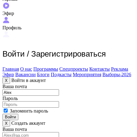
Эфир
Профиль
Войти
/
Зарегистрироваться
Главная
О нас
Программы
Спецпроекты
Контакты
Реклама
Эфир
Вакансии
Блоги
Подкасты
Мероприятия
Выборы-2026
Войти в аккаунт
X
Ваша почта
Пароль
Запомнить пароль
Войти
Создать аккаунт
X
Ваша почта