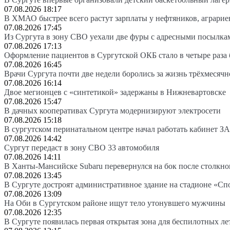
07.08.2026 18:17
В ХМАО быстрее всего растут зарплаты у нефтяников, аграрие
07.08.2026 17:45
Из Сургута в зону СВО уехали две фуры с адресными посылка
07.08.2026 17:13
Оформление пациентов в Сургутской ОКБ стало в четыре раза 
07.08.2026 16:45
Врачи Сургута почти две недели боролись за жизнь трёхмесяч
07.08.2026 16:14
Двое мегионцев с «синтетикой» задержаны в Нижневартовске
07.08.2026 15:47
В дачных кооперативах Сургута модернизируют электросети
07.08.2026 15:18
В сургутском перинатальном центре начал работать кабинет З
07.08.2026 14:42
Сургут передаст в зону СВО 33 автомобиля
07.08.2026 14:11
В Ханты-Мансийске Subaru перевернулся на бок после столкно
07.08.2026 13:45
В Сургуте достроят административное здание на стадионе «Сп
07.08.2026 13:09
На Оби в Сургутском районе ищут тело утонувшего мужчины
07.08.2026 12:35
В Сургуте появилась первая открытая зона для беспилотных л