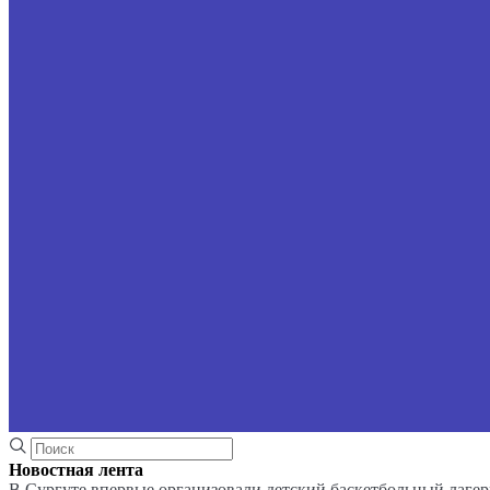
Новостная лента
В Сургуте впервые организовали детский баскетбольный лагер