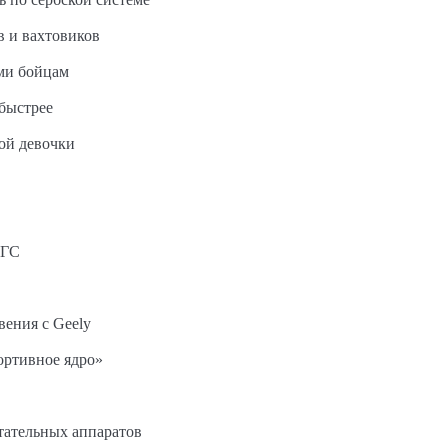
в и вахтовиков
ми бойцам
быстрее
ной девочки
АГС
вения с Geely
ортивное ядро»
етательных аппаратов