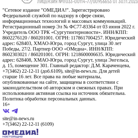
"Сетевое издание "ОМЕДИА!". Зарегистрировано
Федеральной службой по надзору в сфере связи,
информационных технологий и массовых коммуникаций.
Регистрационный номер Эл № ФС77-83364 от 03 июня 2022 г.
Учредитель ООО ТРК «Сургутинтерновости». ИНН/КПП:
8602276120 / 860201001. ОГРН: 1178617004257. Юридический
адрес: 628403, ХМАО-Югра, город Сургут, улица 30 лет
Победы, 27/2. Партнер ООО «ОМедиа». ИНН/КПП:
8602303021 / 860201001. ОГРН: 1218600006635. Юридический
адрес: 628408, ХМАО-Югра, город Сургут, улица Энгельса,
д. 15, помещение 301. Главный редактор: Д.М. Караченцева,
+7(3462) 22-12-11 (доб.6109), site@in-news.ru. Для детей
старше 16 лет. Все права на любые материалы,
опубликованные на сайте, защищены в соответствии с
законодательством об авторском и смежных правах. При
использовании активная ссылка на источник обязательна.
Политика обработки персональных данных.
16+
site@in-news.ru
+7(3462) 22-12-11 (6109)