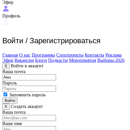
Эфир
Профиль
Войти
/
Зарегистрироваться
Главная
О нас
Программы
Спецпроекты
Контакты
Реклама
Эфир
Вакансии
Блоги
Подкасты
Мероприятия
Выборы-2026
Войти в аккаунт
X
Ваша почта
Пароль
Запомнить пароль
Войти
Создать аккаунт
X
Ваша почта
Ваше имя