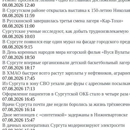
08.08.2026 12:40
В Сургутском районе открылась выставка к 150-летию Николая
08.08.2026 11:59
В Русскинской завершилась третья смена лагеря «Кар-Тохи»
08.08.2026 11:00
Сургутские ученые исследуют, как добыть трудноизвлекаемую
08.08.2026 10:03
В Сургуте появился еще один мурал на фасаде городского пре
08.08.2026 9:15
В День коренных народов мира югорский фильм «Вуся Вулаты»
07.08.2026 18:50
В Сургуте впервые организовали детский баскетбольный лагер
07.08.2026 18:17
В ХМАО быстрее всего растут зарплаты у нефтяников, аграрие
07.08.2026 17:45
Из Сургута в зону СВО уехали две фуры с адресными посылка
07.08.2026 17:13
Оформление пациентов в Сургутской ОКБ стало в четыре раза 
07.08.2026 16:45
Врачи Сургута почти две недели боролись за жизнь трёхмесяч
07.08.2026 16:14
Двое мегионцев с «синтетикой» задержаны в Нижневартовске
07.08.2026 15:47
В дачных кооперативах Сургута модернизируют электросети