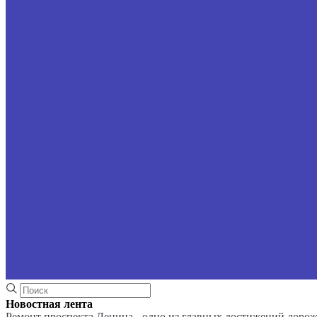
Новостная лента
Ремонт проспекта Ленина - одно из главных достижений доро