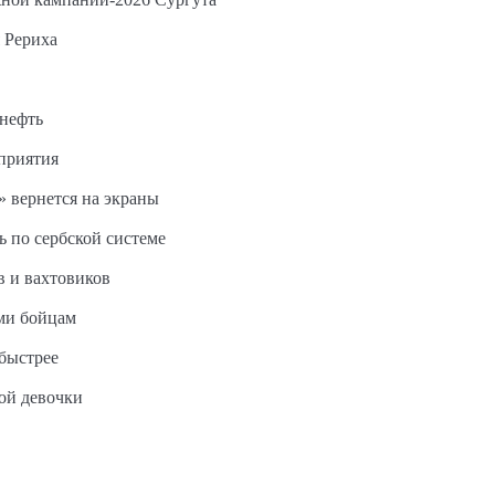
 Рериха
 нефть
дприятия
 вернется на экраны
ь по сербской системе
в и вахтовиков
ми бойцам
быстрее
ной девочки