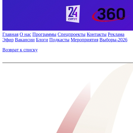
Главная
О нас
Программы
Спецпроекты
Контакты
Реклама
Эфир
Вакансии
Блоги
Подкасты
Мероприятия
Выборы-2026
Возврат к списку