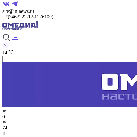
site@in-news.ru
+7(3462) 22-12-11 (6109)
14 ℃
0
74