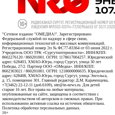
"Сетевое издание "ОМЕДИА!". Зарегистрировано
Федеральной службой по надзору в сфере связи,
информационных технологий и массовых коммуникаций.
Регистрационный номер Эл № ФС77-83364 от 03 июня 2022 г.
Учредитель ООО ТРК «Сургутинтерновости». ИНН/КПП:
8602276120 / 860201001. ОГРН: 1178617004257. Юридический
адрес: 628403, ХМАО-Югра, город Сургут, улица 30 лет
Победы, 27/2. Партнер ООО «ОМедиа». ИНН/КПП:
8602303021 / 860201001. ОГРН: 1218600006635. Юридический
адрес: 628408, ХМАО-Югра, город Сургут, улица Энгельса,
д. 15, помещение 301. Главный редактор: Д.М. Караченцева,
+7(3462) 22-12-11 (доб.6109), site@in-news.ru. Для детей
старше 16 лет. Все права на любые материалы,
опубликованные на сайте, защищены в соответствии с
законодательством об авторском и смежных правах. При
использовании активная ссылка на источник обязательна.
Политика обработки персональных данных.
16+