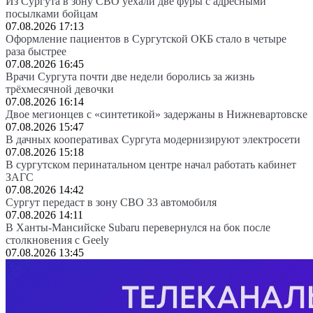
Из Сургута в зону СВО уехали две фуры с адресными
посылками бойцам
07.08.2026 17:13
Оформление пациентов в Сургутской ОКБ стало в четыре
раза быстрее
07.08.2026 16:45
Врачи Сургута почти две недели боролись за жизнь
трёхмесячной девочки
07.08.2026 16:14
Двое мегионцев с «синтетикой» задержаны в Нижневартовске
07.08.2026 15:47
В дачных кооперативах Сургута модернизируют электросети
07.08.2026 15:18
В сургутском перинатальном центре начал работать кабинет
ЗАГС
07.08.2026 14:42
Сургут передаст в зону СВО 33 автомобиля
07.08.2026 14:11
В Ханты-Мансийске Subaru перевернулся на бок после
столкновения с Geely
07.08.2026 13:45