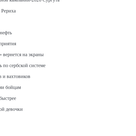
 Рериха
 нефть
дприятия
 вернется на экраны
ь по сербской системе
в и вахтовиков
ми бойцам
быстрее
ной девочки