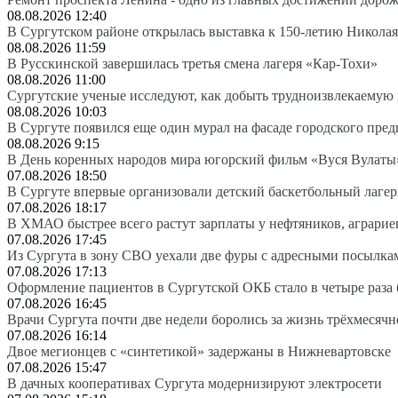
08.08.2026 12:40
В Сургутском районе открылась выставка к 150-летию Николая
08.08.2026 11:59
В Русскинской завершилась третья смена лагеря «Кар-Тохи»
08.08.2026 11:00
Сургутские ученые исследуют, как добыть трудноизвлекаемую
08.08.2026 10:03
В Сургуте появился еще один мурал на фасаде городского пре
08.08.2026 9:15
В День коренных народов мира югорский фильм «Вуся Вулаты»
07.08.2026 18:50
В Сургуте впервые организовали детский баскетбольный лагер
07.08.2026 18:17
В ХМАО быстрее всего растут зарплаты у нефтяников, аграрие
07.08.2026 17:45
Из Сургута в зону СВО уехали две фуры с адресными посылка
07.08.2026 17:13
Оформление пациентов в Сургутской ОКБ стало в четыре раза 
07.08.2026 16:45
Врачи Сургута почти две недели боролись за жизнь трёхмесяч
07.08.2026 16:14
Двое мегионцев с «синтетикой» задержаны в Нижневартовске
07.08.2026 15:47
В дачных кооперативах Сургута модернизируют электросети