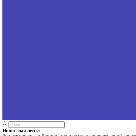
Новостная лента
Ремонт проспекта Ленина - одно из главных достижений доро