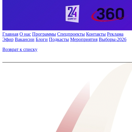
Главная
О нас
Программы
Спецпроекты
Контакты
Реклама
Эфир
Вакансии
Блоги
Подкасты
Мероприятия
Выборы-2026
Возврат к списку