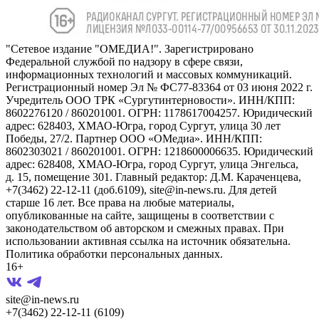
"Сетевое издание "ОМЕДИА!". Зарегистрировано
Федеральной службой по надзору в сфере связи,
информационных технологий и массовых коммуникаций.
Регистрационный номер Эл № ФС77-83364 от 03 июня 2022 г.
Учредитель ООО ТРК «Сургутинтерновости». ИНН/КПП:
8602276120 / 860201001. ОГРН: 1178617004257. Юридический
адрес: 628403, ХМАО-Югра, город Сургут, улица 30 лет
Победы, 27/2. Партнер ООО «ОМедиа». ИНН/КПП:
8602303021 / 860201001. ОГРН: 1218600006635. Юридический
адрес: 628408, ХМАО-Югра, город Сургут, улица Энгельса,
д. 15, помещение 301. Главный редактор: Д.М. Караченцева,
+7(3462) 22-12-11 (доб.6109), site@in-news.ru. Для детей
старше 16 лет. Все права на любые материалы,
опубликованные на сайте, защищены в соответствии с
законодательством об авторском и смежных правах. При
использовании активная ссылка на источник обязательна.
Политика обработки персональных данных.
16+
site@in-news.ru
+7(3462) 22-12-11 (6109)