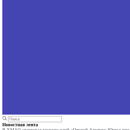
Новостная лента
В ХМАО стартовал конкурс идей «Открой Арктику Югры: про