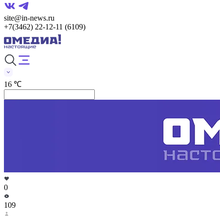
site@in-news.ru
+7(3462) 22-12-11 (6109)
16 ℃
0
109