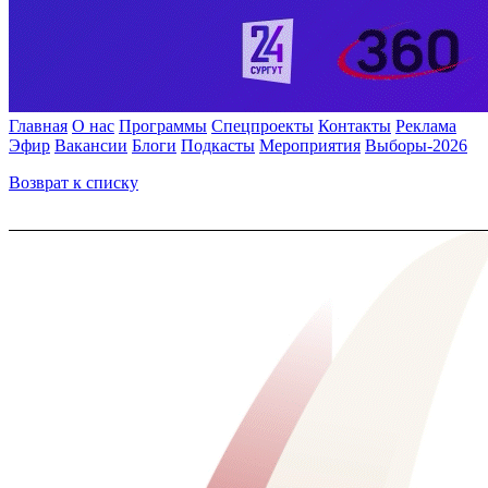
Главная
О нас
Программы
Спецпроекты
Контакты
Реклама
Эфир
Вакансии
Блоги
Подкасты
Мероприятия
Выборы-2026
Возврат к списку