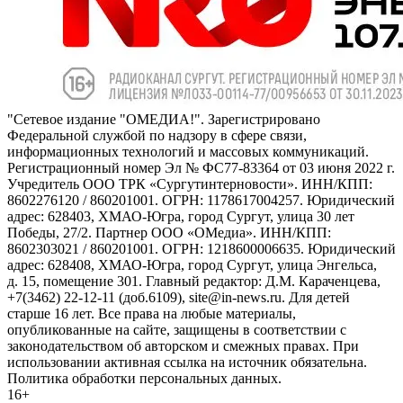
"Сетевое издание "ОМЕДИА!". Зарегистрировано
Федеральной службой по надзору в сфере связи,
информационных технологий и массовых коммуникаций.
Регистрационный номер Эл № ФС77-83364 от 03 июня 2022 г.
Учредитель ООО ТРК «Сургутинтерновости». ИНН/КПП:
8602276120 / 860201001. ОГРН: 1178617004257. Юридический
адрес: 628403, ХМАО-Югра, город Сургут, улица 30 лет
Победы, 27/2. Партнер ООО «ОМедиа». ИНН/КПП:
8602303021 / 860201001. ОГРН: 1218600006635. Юридический
адрес: 628408, ХМАО-Югра, город Сургут, улица Энгельса,
д. 15, помещение 301. Главный редактор: Д.М. Караченцева,
+7(3462) 22-12-11 (доб.6109), site@in-news.ru. Для детей
старше 16 лет. Все права на любые материалы,
опубликованные на сайте, защищены в соответствии с
законодательством об авторском и смежных правах. При
использовании активная ссылка на источник обязательна.
Политика обработки персональных данных.
16+