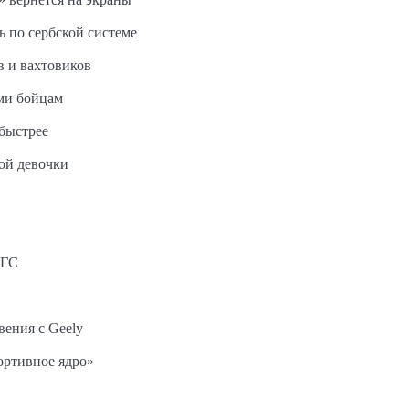
ь по сербской системе
в и вахтовиков
ми бойцам
быстрее
ной девочки
АГС
вения с Geely
ортивное ядро»