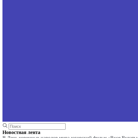
Новостная лента
В День коренных народов мира югорский фильм «Вуся Вулаты»