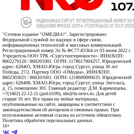
"Сетевое издание "ОМЕДИА!". Зарегистрировано
Федеральной службой по надзору в сфере связи,
информационных технологий и массовых коммуникаций.
Регистрационный номер Эл № ФС77-83364 от 03 июня 2022 г.
Учредитель ООО ТРК «Сургутинтерновости». ИНН/КПП:
8602276120 / 860201001. ОГРН: 1178617004257. Юридический
адрес: 628403, ХМАО-Югра, город Сургут, улица 30 лет
Победы, 27/2. Партнер ООО «ОМедиа». ИНН/КПП:
8602303021 / 860201001. ОГРН: 1218600006635. Юридический
адрес: 628408, ХМАО-Югра, город Сургут, улица Энгельса,
д. 15, помещение 301. Главный редактор: Д.М. Караченцева,
+7(3462) 22-12-11 (доб.6109), site@in-news.ru. Для детей
старше 16 лет. Все права на любые материалы,
опубликованные на сайте, защищены в соответствии с
законодательством об авторском и смежных правах. При
использовании активная ссылка на источник обязательна.
Политика обработки персональных данных.
16+