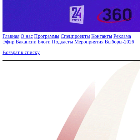
Главная
О нас
Программы
Спецпроекты
Контакты
Реклама
Эфир
Вакансии
Блоги
Подкасты
Мероприятия
Выборы-2026
Возврат к списку