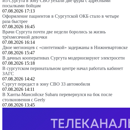
Из Сургута в зону СВО уехали две фуры с адресными
посылками бойцам
07.08.2026 17:13
Оформление пациентов в Сургутской ОКБ стало в четыре
раза быстрее
07.08.2026 16:45
Врачи Сургута почти две недели боролись за жизнь
трёхмесячной девочки
07.08.2026 16:14
Двое мегионцев с «синтетикой» задержаны в Нижневартовске
07.08.2026 15:47
В дачных кооперативах Сургута модернизируют электросети
07.08.2026 15:18
В сургутском перинатальном центре начал работать кабинет
ЗАГС
07.08.2026 14:42
Сургут передаст в зону СВО 33 автомобиля
07.08.2026 14:11
В Ханты-Мансийске Subaru перевернулся на бок после
столкновения с Geely
07.08.2026 13:45