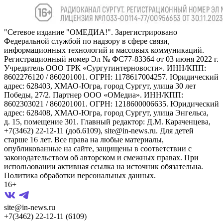
"Сетевое издание "ОМЕДИА!". Зарегистрировано
Федеральной службой по надзору в сфере связи,
информационных технологий и массовых коммуникаций.
Регистрационный номер Эл № ФС77-83364 от 03 июня 2022 г.
Учредитель ООО ТРК «Сургутинтерновости». ИНН/КПП:
8602276120 / 860201001. ОГРН: 1178617004257. Юридический
адрес: 628403, ХМАО-Югра, город Сургут, улица 30 лет
Победы, 27/2. Партнер ООО «ОМедиа». ИНН/КПП:
8602303021 / 860201001. ОГРН: 1218600006635. Юридический
адрес: 628408, ХМАО-Югра, город Сургут, улица Энгельса,
д. 15, помещение 301. Главный редактор: Д.М. Караченцева,
+7(3462) 22-12-11 (доб.6109), site@in-news.ru. Для детей
старше 16 лет. Все права на любые материалы,
опубликованные на сайте, защищены в соответствии с
законодательством об авторском и смежных правах. При
использовании активная ссылка на источник обязательна.
Политика обработки персональных данных.
16+
site@in-news.ru
+7(3462) 22-12-11 (6109)