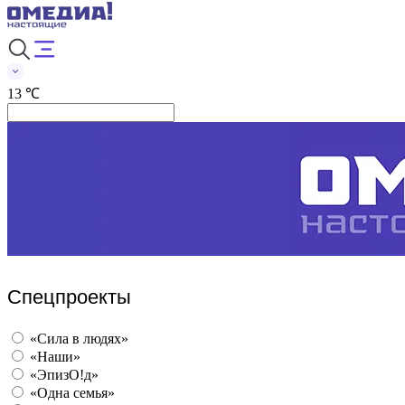
13 ℃
Спецпроекты
«Сила в людях»
«Наши»
«ЭпизО!д»
«Одна семья»