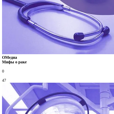
ОМедиа
Мифы о раке
0
47