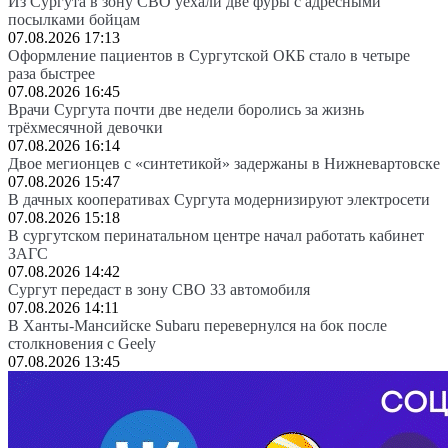
Из Сургута в зону СВО уехали две фуры с адресными
посылками бойцам
07.08.2026 17:13
Оформление пациентов в Сургутской ОКБ стало в четыре
раза быстрее
07.08.2026 16:45
Врачи Сургута почти две недели боролись за жизнь
трёхмесячной девочки
07.08.2026 16:14
Двое мегионцев с «синтетикой» задержаны в Нижневартовске
07.08.2026 15:47
В дачных кооперативах Сургута модернизируют электросети
07.08.2026 15:18
В сургутском перинатальном центре начал работать кабинет
ЗАГС
07.08.2026 14:42
Сургут передаст в зону СВО 33 автомобиля
07.08.2026 14:11
В Ханты-Мансийске Subaru перевернулся на бок после
столкновения с Geely
07.08.2026 13:45