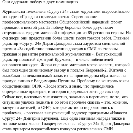
Они одержали победу в двух номинациях
Журналисты телеканала «Сургут 24» стали лауреатами всероссийского
конкурса «Правда и справедливость». Соревнование
профессионального мастерства Общероссийский народный фронт
проводил в шестой раз. За победу боролись более двух тысяч
сотрудников средств массовой информации из 85 регионов страны. На
суд жюри они представили более шести тысяч трехсот работ. Главный
редактор «Сургут 24» Дарья Давыдова стала лауреатом специальной
премии «За содействие повышению доверия к СМИ со стороны
граждан и развитие региональной журналистики». Выпускающий
редактор новостей Дмитрий Круковец – в числе победителей
основного конкурса. Жюри оценило материал моего коллеги, который
был посвящен химическому заводу в поселке Кедровый-2. Жители с
жалобами на невыносимый запах из-за производства обратились на
прямую линию с Владимиром Путиным. Проблему на контроль взяли
общественники ОНФ. «После этого, я знаю, что проводились
определенные проверки, и история продолжает жить до сих пор.
Сейчас все, насколько мне известно, завязано в переписке, но то, что
ситуацию удалось поднять и об этой проблеме сказать – это, конечно,
заслуга и жителей, и ОНФ, которые активно подключились к
проблеме», - рассказал выпускающий редактор программы «Новости.
Сургут 24» Дмитрий Круковец. Еще одна значимая награда также в
копилке моих коллег. Главред телеканала «Сургут 24» Дарья Давыдова
стала призером всероссийского конкурса региональных СМИ