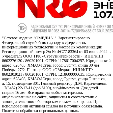
"Сетевое издание "ОМЕДИА!". Зарегистрировано
Федеральной службой по надзору в сфере связи,
информационных технологий и массовых коммуникаций.
Регистрационный номер Эл № ФС77-83364 от 03 июня 2022 г.
Учредитель ООО ТРК «Сургутинтерновости». ИНН/КПП:
8602276120 / 860201001. ОГРН: 1178617004257. Юридический
адрес: 628403, ХМАО-Югра, город Сургут, улица 30 лет
Победы, 27/2. Партнер ООО «ОМедиа». ИНН/КПП:
8602303021 / 860201001. ОГРН: 1218600006635. Юридический
адрес: 628408, ХМАО-Югра, город Сургут, улица Энгельса,
д. 15, помещение 301. Главный редактор: Д.М. Караченцева,
+7(3462) 22-12-11 (доб.6109), site@in-news.ru. Для детей
старше 16 лет. Все права на любые материалы,
опубликованные на сайте, защищены в соответствии с
законодательством об авторском и смежных правах. При
использовании активная ссылка на источник обязательна.
Политика обработки персональных данных.