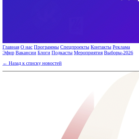
Главная
О нас
Программы
Спецпроекты
Контакты
Реклама
Эфир
Вакансии
Блоги
Подкасты
Мероприятия
Выборы-2026
← Назад к списку новостей