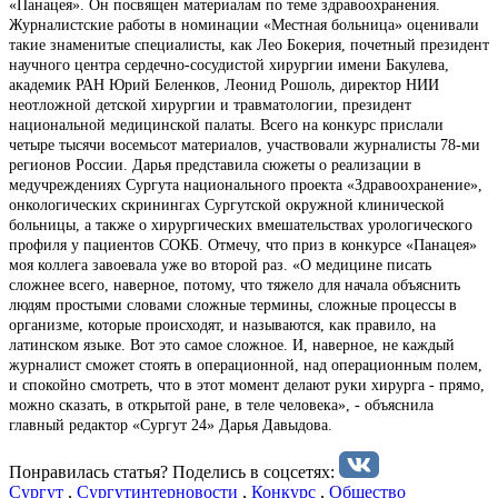
«Панацея». Он посвящен материалам по теме здравоохранения.
Журналистские работы в номинации «Местная больница» оценивали
такие знаменитые специалисты, как Лео Бокерия, почетный президент
научного центра сердечно-сосудистой хирургии имени Бакулева,
академик РАН Юрий Беленков, Леонид Рошоль, директор НИИ
неотложной детской хирургии и травматологии, президент
национальной медицинской палаты. Всего на конкурс прислали
четыре тысячи восемьсот материалов, участвовали журналисты 78-ми
регионов России. Дарья представила сюжеты о реализации в
медучреждениях Сургута национального проекта «Здравоохранение»,
онкологических скринингах Сургутской окружной клинической
больницы, а также о хирургических вмешательствах урологического
профиля у пациентов СОКБ. Отмечу, что приз в конкурсе «Панацея»
моя коллега завоевала уже во второй раз. «О медицине писать
сложнее всего, наверное, потому, что тяжело для начала объяснить
людям простыми словами сложные термины, сложные процессы в
организме, которые происходят, и называются, как правило, на
латинском языке. Вот это самое сложное. И, наверное, не каждый
журналист сможет стоять в операционной, над операционным полем,
и спокойно смотреть, что в этот момент делают руки хирурга - прямо,
можно сказать, в открытой ране, в теле человека», - объяснила
главный редактор «Сургут 24» Дарья Давыдова.
Понравилась статья? Поделиcь в соцсетях:
Сургут
,
Сургутинтерновости
,
Конкурс
,
Общество