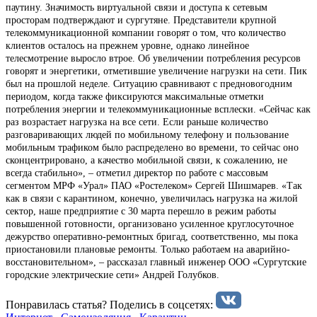
паутину. Значимость виртуальной связи и доступа к сетевым
просторам подтверждают и сургутяне. Представители крупной
телекоммуникационной компании говорят о том, что количество
клиентов осталось на прежнем уровне, однако линейное
телесмотрение выросло втрое. Об увеличении потребления ресурсов
говорят и энергетики, отметившие увеличение нагрузки на сети. Пик
был на прошлой неделе. Ситуацию сравнивают с предновогодним
периодом, когда также фиксируются максимальные отметки
потребления энергии и телекоммуникационные всплески. «Сейчас как
раз возрастает нагрузка на все сети. Если раньше количество
разговаривающих людей по мобильному телефону и пользование
мобильным трафиком было распределено во времени, то сейчас оно
сконцентрировано, а качество мобильной связи, к сожалению, не
всегда стабильно», – отметил директор по работе с массовым
сегментом МРФ «Урал» ПАО «Ростелеком» Сергей Шишмарев. «Так
как в связи с карантином, конечно, увеличилась нагрузка на жилой
сектор, наше предприятие с 30 марта перешло в режим работы
повышенной готовности, организовано усиленное круглосуточное
дежурство оперативно-ремонтных бригад, соответственно, мы пока
приостановили плановые ремонты. Только работаем на аварийно-
восстановительном», – рассказал главный инженер ООО «Сургутские
городские электрические сети» Андрей Голубков.
Понравилась статья? Поделиcь в соцсетях: