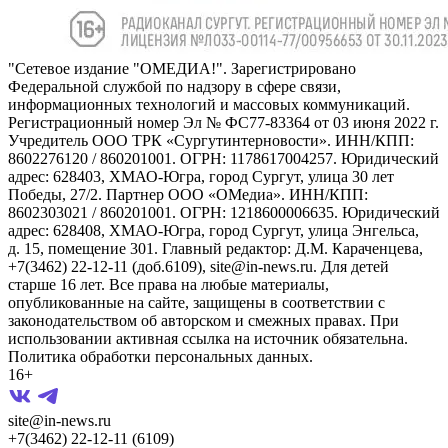
"Сетевое издание "ОМЕДИА!". Зарегистрировано
Федеральной службой по надзору в сфере связи,
информационных технологий и массовых коммуникаций.
Регистрационный номер Эл № ФС77-83364 от 03 июня 2022 г.
Учредитель ООО ТРК «Сургутинтерновости». ИНН/КПП:
8602276120 / 860201001. ОГРН: 1178617004257. Юридический
адрес: 628403, ХМАО-Югра, город Сургут, улица 30 лет
Победы, 27/2. Партнер ООО «ОМедиа». ИНН/КПП:
8602303021 / 860201001. ОГРН: 1218600006635. Юридический
адрес: 628408, ХМАО-Югра, город Сургут, улица Энгельса,
д. 15, помещение 301. Главный редактор: Д.М. Караченцева,
+7(3462) 22-12-11 (доб.6109), site@in-news.ru. Для детей
старше 16 лет. Все права на любые материалы,
опубликованные на сайте, защищены в соответствии с
законодательством об авторском и смежных правах. При
использовании активная ссылка на источник обязательна.
Политика обработки персональных данных.
16+
site@in-news.ru
+7(3462) 22-12-11 (6109)