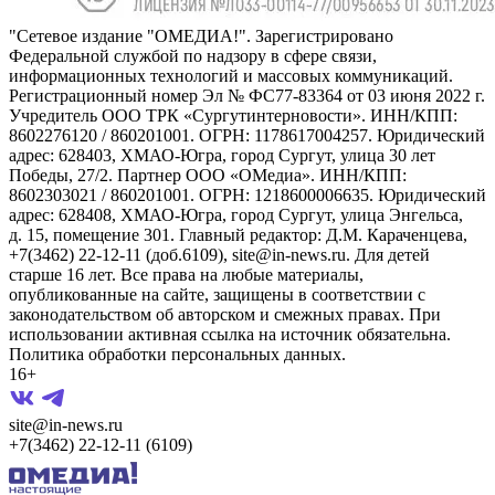
"Сетевое издание "ОМЕДИА!". Зарегистрировано
Федеральной службой по надзору в сфере связи,
информационных технологий и массовых коммуникаций.
Регистрационный номер Эл № ФС77-83364 от 03 июня 2022 г.
Учредитель ООО ТРК «Сургутинтерновости». ИНН/КПП:
8602276120 / 860201001. ОГРН: 1178617004257. Юридический
адрес: 628403, ХМАО-Югра, город Сургут, улица 30 лет
Победы, 27/2. Партнер ООО «ОМедиа». ИНН/КПП:
8602303021 / 860201001. ОГРН: 1218600006635. Юридический
адрес: 628408, ХМАО-Югра, город Сургут, улица Энгельса,
д. 15, помещение 301. Главный редактор: Д.М. Караченцева,
+7(3462) 22-12-11 (доб.6109), site@in-news.ru. Для детей
старше 16 лет. Все права на любые материалы,
опубликованные на сайте, защищены в соответствии с
законодательством об авторском и смежных правах. При
использовании активная ссылка на источник обязательна.
Политика обработки персональных данных.
16+
site@in-news.ru
+7(3462) 22-12-11 (6109)