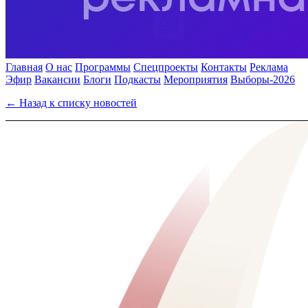
Главная
О нас
Программы
Спецпроекты
Контакты
Реклама
Эфир
Вакансии
Блоги
Подкасты
Мероприятия
Выборы-2026
← Назад к списку новостей